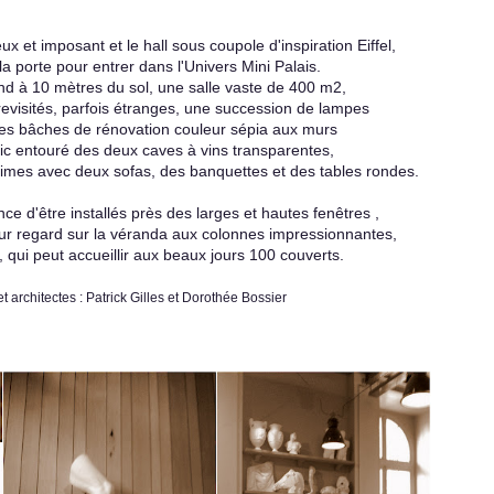
x et imposant et le hall sous coupole d'inspiration Eiffel,
a porte pour entrer dans l'Univers Mini Palais.
nd à 10 mètres du sol, une salle vaste de 400 m2,
revisités, parfois étranges, une succession de lampes
des bâches de rénovation couleur sépia aux murs
hic entouré des deux caves à vins transparentes,
times avec deux sofas, des banquettes et des tables rondes.
ce d'être installés près des larges et hautes fenêtres ,
leur regard sur la véranda aux colonnes impressionnantes,
 qui peut accueillir aux beaux jours 100 couverts.
t architectes : Patrick Gilles et Dorothée Bossier