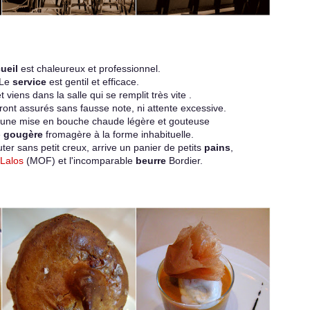
ueil
est chaleureux et professionnel.
Le
service
est gentil et efficace.
et viens dans la salle qui se remplit très vite .
ont assurés sans fausse note, ni attente excessive.
une mise en bouche chaude légère et gouteuse
e
gougère
fromagère à la forme inhabituelle.
uter sans petit creux, arrive un panier de petits
pains
,
 Lalos
(MOF) et l'incomparable
beurre
Bordier.