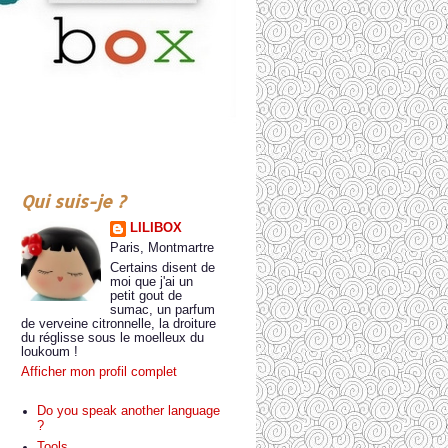
Qui suis-je ?
LILIBOX
Paris, Montmartre
Certains disent de
moi que j'ai un
petit gout de
sumac, un parfum
de verveine citronnelle, la droiture
du réglisse sous le moelleux du
loukoum !
Afficher mon profil complet
Do you speak another language
?
Tools