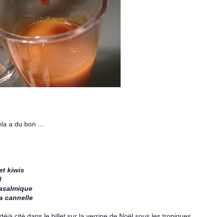
la a du bon ...
et kiwis
d
basalmique
la cannelle
déjà cité dans le billet sur la verrine de Noël sous les tropiques .