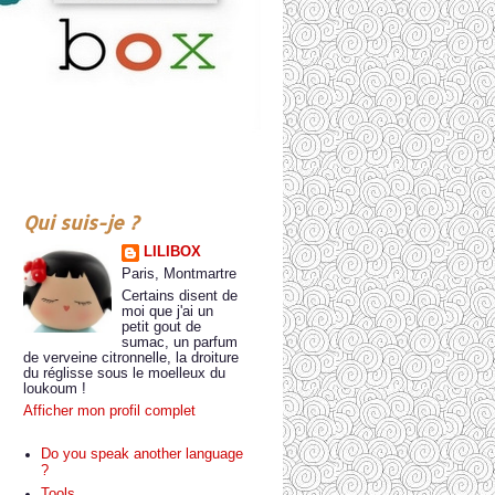
Qui suis-je ?
LILIBOX
Paris, Montmartre
Certains disent de
moi que j'ai un
petit gout de
sumac, un parfum
de verveine citronnelle, la droiture
du réglisse sous le moelleux du
loukoum !
Afficher mon profil complet
Do you speak another language
?
Tools