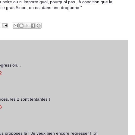
 poire ou n' importe quoi, pourquoi pas , à condition que la
foie gras.Sinon, on est dans une droguerie "
gression...
2
es, les 2 sont tentantes !
8
ous proposes là ! Je veux bien encore régresser ! ;o)