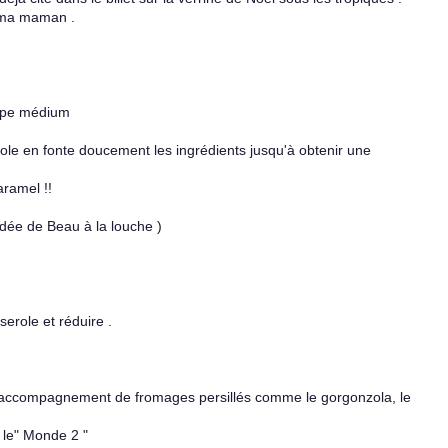
e ma maman .
type médium
ole en fonte doucement les ingrédients jusqu'à obtenir une
aramel !!
dée de Beau à la louche )
erole et réduire .
n accompagnement de fromages persillés comme le gorgonzola, le
 le" Monde 2 "