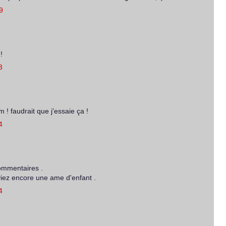
9
!
3
! faudrait que j'essaie ça !
4
ommentaires .
viez encore une ame d'enfant .
4