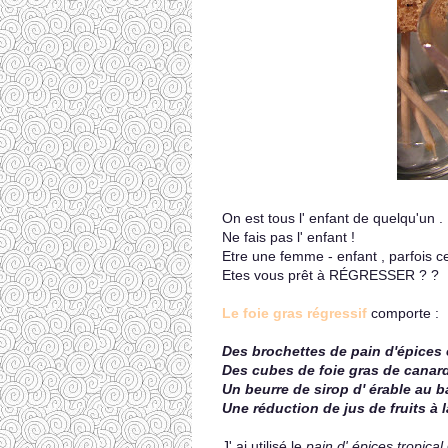
On est tous l' enfant de quelqu'un .
Ne fais pas l' enfant !
Etre une femme - enfant , parfois ce
Etes vous prêt à RÉGRESSER ? ?
Le foie gras régressif
comporte :
Des brochettes de pain d'épices 
Des cubes de foie gras de canar
Un beurre de sirop d' érable au 
Une réduction de jus de fruits à 
J' ai utilisé le
pain d' épices tropical