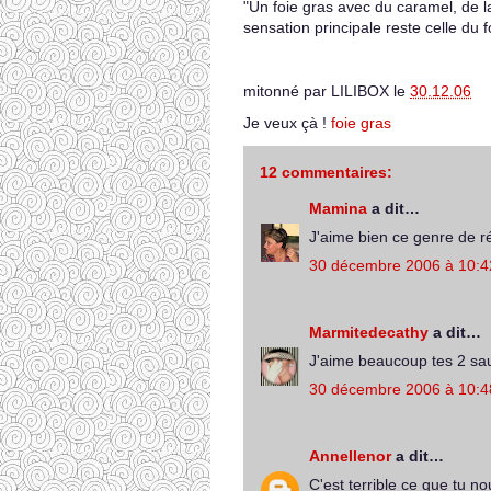
"Un foie gras avec du caramel, de la
sensation principale reste celle du 
mitonné par
LILIBOX
le
30.12.06
Je veux çà !
foie gras
12 commentaires:
Mamina
a dit…
J'aime bien ce genre de ré
30 décembre 2006 à 10:4
Marmitedecathy
a dit…
J'aime beaucoup tes 2 sauc
30 décembre 2006 à 10:4
Annellenor
a dit…
C'est terrible ce que tu n