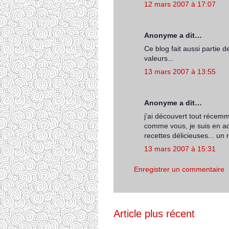
12 mars 2007 à 17:07
Anonyme a dit…
Ce blog fait aussi partie
valeurs...
13 mars 2007 à 13:55
Anonyme a dit…
j'ai découvert tout récemm
comme vous, je suis en a
recettes délicieuses... un
13 mars 2007 à 15:31
Enregistrer un commentaire
Article plus récent