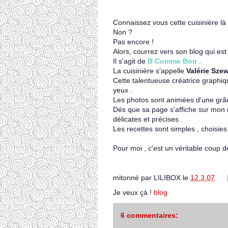
Connaissez vous cette cuisinière là
Non ?
Pas encore !
Alors, courrez vers son blog qui est
Il s'agit de
B Comme Bon
.
La cuisinière s'appelle
Valérie
Szew
Cette talentueuse créatrice graphiq
yeux .
Les photos sont animées d'une
grâ
Dés que sa page s'affiche sur mon
délicates et précises .
Les recettes sont simples , choisies
Pour moi , c'est un véritable coup d
mitonné par
LILIBOX
le
12.3.07
Je veux çà !
blog
6 commentaires: