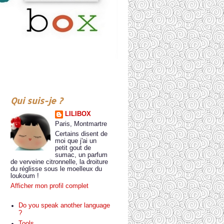
Qui suis-je ?
LILIBOX
Paris, Montmartre
Certains disent de
moi que j'ai un
petit gout de
sumac, un parfum
de verveine citronnelle, la droiture
du réglisse sous le moelleux du
loukoum !
Afficher mon profil complet
Do you speak another language
?
Tools