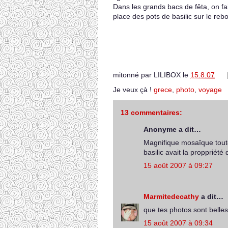
Dans les grands bacs de fêta, on fa
place des pots de basilic sur le reb
mitonné par
LILIBOX
le
15.8.07
Je veux çà !
grece
,
photo
,
voyage
13 commentaires:
Anonyme a dit…
Magnifique mosaîque toute
basilic avait la proppriété
15 août 2007 à 09:27
Marmitedecathy
a dit…
que tes photos sont belles
15 août 2007 à 09:34