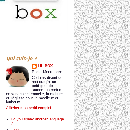
Qui suis-je ?
LILIBOX
Paris, Montmartre
Certains disent de
moi que j'ai un
petit gout de
sumac, un parfum
de verveine citronnelle, la droiture
du réglisse sous le moelleux du
loukoum !
Afficher mon profil complet
Do you speak another language
?
Tools