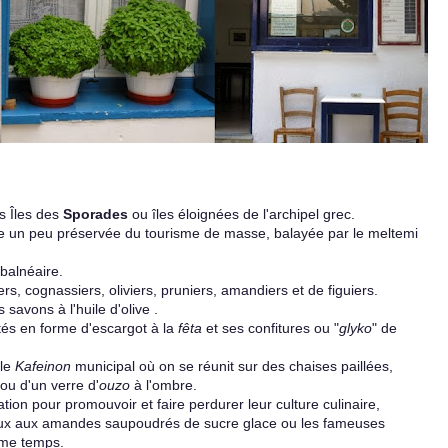
s Îles des
Sporades
ou îles éloignées de l'archipel grec.
re un peu préservée du tourisme de masse, balayée par le meltemi
 balnéaire.
rs, cognassiers, oliviers, pruniers, amandiers et de figuiers.
 savons à l'huile d'olive .
etés en forme d'escargot à la
fêta
et ses confitures ou "
glyko
" de
 le
Kafeinon
municipal où on se réunit sur des chaises paillées,
ou d'un verre d'
ouzo
à l'ombre.
ion pour promouvoir et faire perdurer leur culture culinaire,
aux aux amandes saupoudrés de sucre glace ou les fameuses
ême temps.