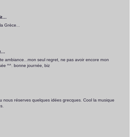
it…
la Grèce...
it…
ette ambiance...mon seul regret, ne pas avoir encore mon
ée ^^. bonne journée, biz
tu nous réserves quelques idées grecques. Cool la musique
s.