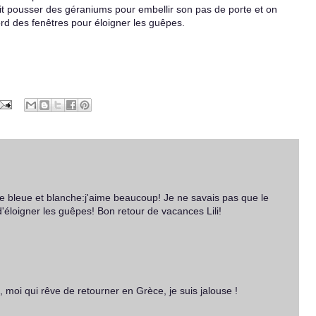
it pousser des géraniums pour embellir son pas de porte et on
ord des fenêtres pour éloigner les guêpes.
 bleue et blanche:j'aime beaucoup! Je ne savais pas que le
 d'éloigner les guêpes! Bon retour de vacances Lili!
, moi qui rêve de retourner en Grèce, je suis jalouse !