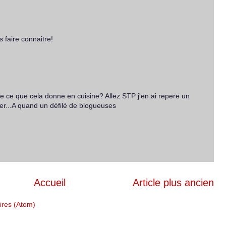
s faire connaitre!
e ce que cela donne en cuisine? Allez STP j'en ai repere un
r...A quand un défilé de blogueuses
Accueil
Article plus ancien
ires (Atom)