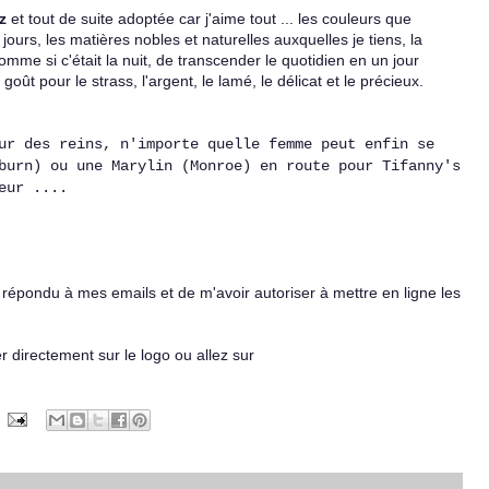
z
et tout de suite adoptée car j'aime tout ... les couleurs que
s jours, les matières nobles et naturelles auxquelles je tiens, la
omme si c'était la nuit, de transcender le quotidien en un jour
oût pour le strass, l'argent, le lamé, le délicat et le précieux.
ur des reins, n'importe quelle femme peut enfin se
burn) ou une Marylin (Monroe) en route pour Tifanny's
eur ....
e répondu à mes emails et de m'avoir autoriser à mettre en ligne les
er directement sur le logo ou allez sur
www.casapop.com