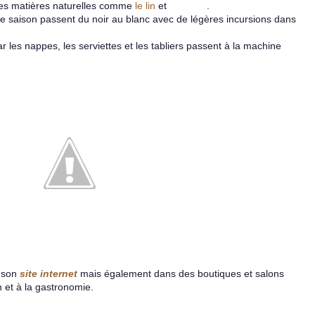
des matières naturelles comme
le lin
et
le strass
.
tte saison passent du noir au blanc avec de légères incursions dans
 les nappes, les serviettes et les tabliers passent à la machine
r son
site internet
mais également dans des boutiques et salons
 et à la gastronomie.