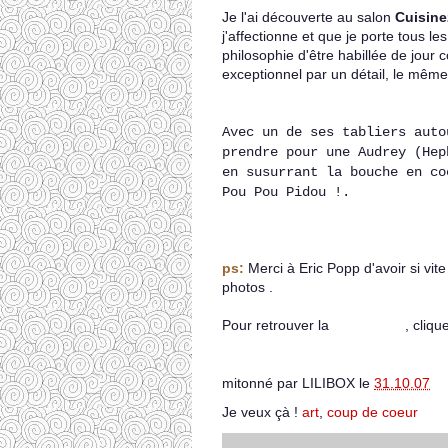
Je l'ai découverte au salon
Cuisine
j'affectionne et que je porte tous le
philosophie d'être habillée de jour c
exceptionnel par un détail, le même g
Avec un de ses tabliers auto
prendre pour une Audrey (Hep
en susurrant la bouche en co
Pou Pou Pidou !.
ps:
Merci à Eric Popp d'avoir si vit
photos .
Pour retrouver la
CASAPOP
, cliqu
mitonné par
LILIBOX
le
31.10.07
Je veux çà !
art
,
coup de coeur