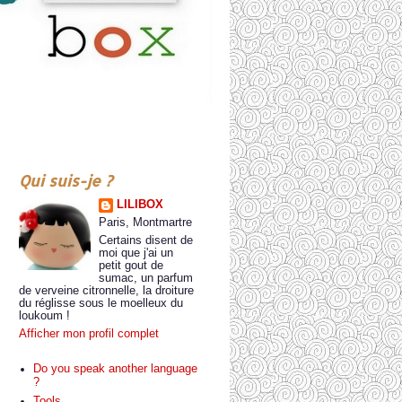
Qui suis-je ?
LILIBOX
Paris, Montmartre
Certains disent de
moi que j'ai un
petit gout de
sumac, un parfum
de verveine citronnelle, la droiture
du réglisse sous le moelleux du
loukoum !
Afficher mon profil complet
Do you speak another language
?
Tools