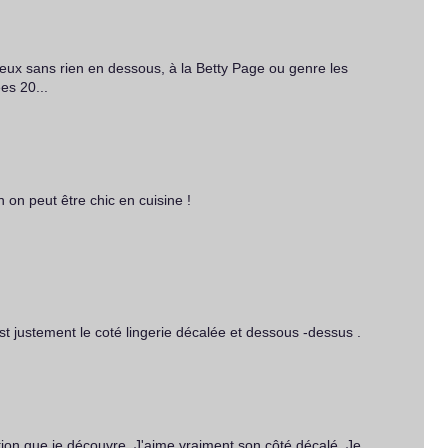
ieux sans rien en dessous, à la Betty Page ou genre les
es 20...
in on peut être chic en cuisine !
est justement le coté lingerie décalée et dessous -dessus .
ction que je découvre. J'aime vraiment son côté décalé. Je