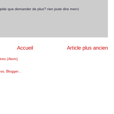
 rapide que demander de plus? rien jsute dire merci
Accueil
Article plus ancien
ires (Atom)