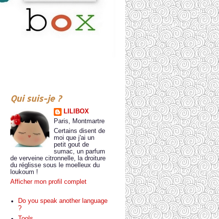
Qui suis-je ?
LILIBOX
Paris, Montmartre
Certains disent de
moi que j'ai un
petit gout de
sumac, un parfum
de verveine citronnelle, la droiture
du réglisse sous le moelleux du
loukoum !
Afficher mon profil complet
Do you speak another language
?
Tools