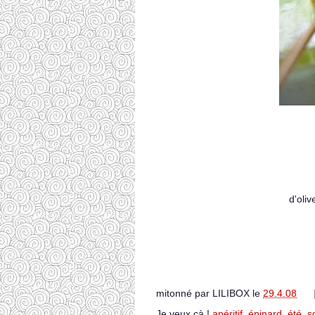
d'oliv
mitonné par
LILIBOX
le
29.4.08
Je veux çà !
apéritif
,
épinard
,
été
,
s