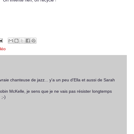
On invente rien, on recycle !
déo
raie chanteuse de jazz... y'a un peu d'Ella et aussi de Sarah
obin McKelle, je sens que je ne vais pas résister longtemps
;-)