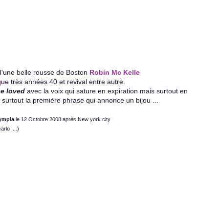
'une belle rousse de Boston
Robin Mc Kelle
que
très années 40 et revival entre autre.
be loved
avec la voix qui sature en expiration mais surtout en
surtout la première phrase qui annonce un bijou ...
ympia
le 12 Octobre 2008 après New york city
rlo ....)