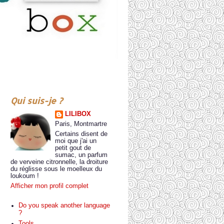
Qui suis-je ?
LILIBOX
Paris, Montmartre
Certains disent de
moi que j'ai un
petit gout de
sumac, un parfum
de verveine citronnelle, la droiture
du réglisse sous le moelleux du
loukoum !
Afficher mon profil complet
Do you speak another language
?
Tools