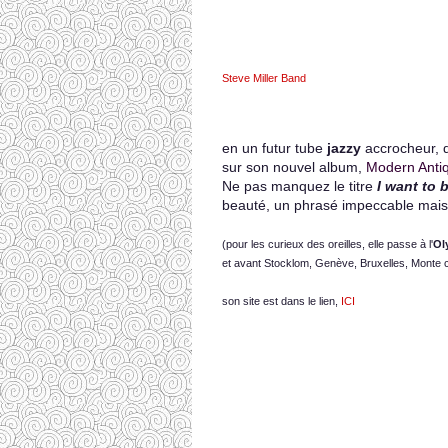
Steve Miller Band
en un futur tube
jazzy
accrocheur, d
sur son nouvel album,
Modern Anti
Ne pas manquez le titre
I want to 
beauté, un phrasé impeccable mais 
(pour les curieux des oreilles, elle passe à l'
Ol
et avant Stocklom, Genève, Bruxelles, Monte ca
son site est dans le lien,
ICI