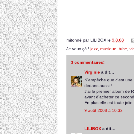
mitonné par
LILIBOX
le
9.8.08
Je veux çà !
jazz
,
musique
,
tube
,
vi
3 commentaires:
Virginie
a dit…
N'empêche que c'est une v
dedans aussi !
J'ai le premier album de R
avant d'acheter ce second 
En plus elle est toute jolie.
9 août 2008 à 10:32
LILIBOX
a dit…