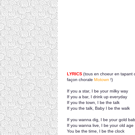
LYRICS
(tous en choeur en tapant
façon chorale
Motown
!)
If you a star, I be your milky way
If you a bar, I drink up everyday
If you the town, I be the talk
If you the talk, Baby I be the walk
If you wanna dig, I be your gold ba
If you wanna live, I be your old age
You be the time, I be the clock