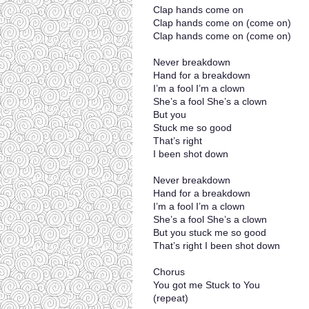
Clap hands come on
Clap hands come on (come on)
Clap hands come on (come on)
Never breakdown
Hand for a breakdown
I’m a fool I’m a clown
She’s a fool She’s a clown
But you
Stuck me so good
That’s right
I been shot down
Never breakdown
Hand for a breakdown
I’m a fool I’m a clown
She’s a fool She’s a clown
But you stuck me so good
That’s right I been shot down
Chorus
You got me Stuck to You
(repeat)