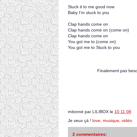
Stuck it to me good now
Baby I’m stuck to you
Clap hands come on
Clap hands come on (come on)
Clap hands come on
You got me to (come on)
You got me to Stuck to you
Finalement pas beso
mitonné par
LILIBOX
le
10.11.08
Je veux çà !
love
,
musique
,
vidéo
2 commentaires: