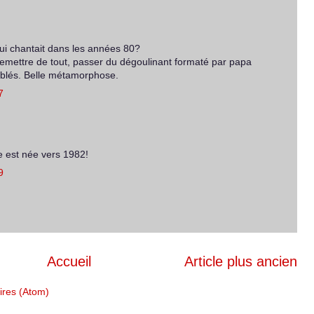
qui chantait dans les années 80?
emettre de tout, passer du dégoulinant formaté par papa
ablés. Belle métamorphose.
7
le est née vers 1982!
9
Accueil
Article plus ancien
ires (Atom)