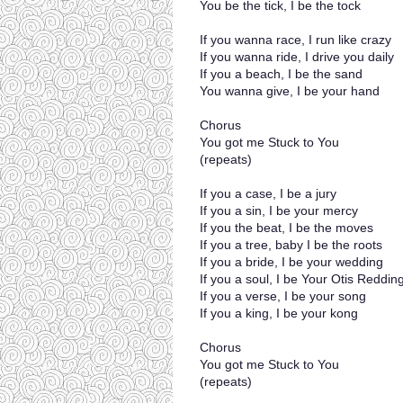
You be the tick, I be the tock
If you wanna race, I run like crazy
If you wanna ride, I drive you daily
If you a beach, I be the sand
You wanna give, I be your hand
Chorus
You got me Stuck to You
(repeats)
If you a case, I be a jury
If you a sin, I be your mercy
If you the beat, I be the moves
If you a tree, baby I be the roots
If you a bride, I be your wedding
If you a soul, I be Your Otis Reddin
If you a verse, I be your song
If you a king, I be your kong
Chorus
You got me Stuck to You
(repeats)