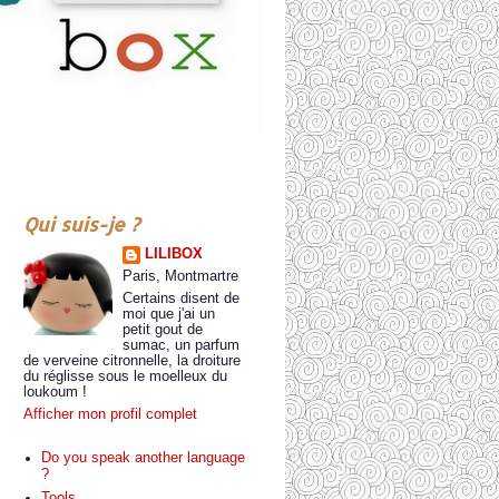
Qui suis-je ?
LILIBOX
Paris, Montmartre
Certains disent de
moi que j'ai un
petit gout de
sumac, un parfum
de verveine citronnelle, la droiture
du réglisse sous le moelleux du
loukoum !
Afficher mon profil complet
Do you speak another language
?
Tools