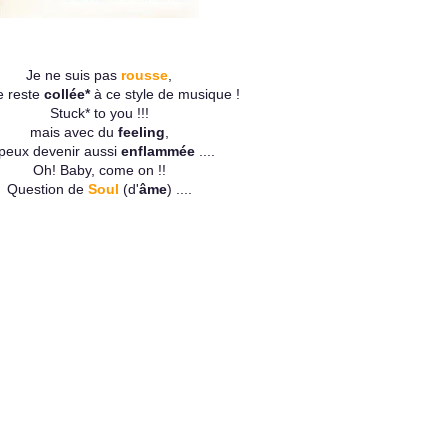
Je ne suis pas
rousse
,
e reste
collée*
à ce style de musique !
Stuck* to you !!!
mais avec du
feeling
,
 peux devenir aussi
enflammée
....
Oh! Baby, come on !!
Question de
Soul
(d'
âme
) ....