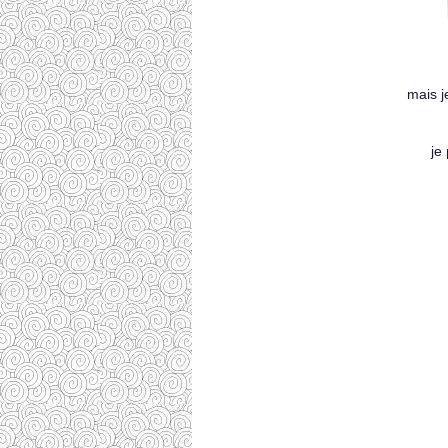
mais j
je