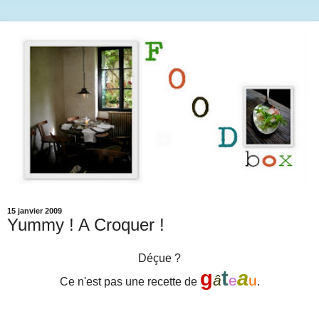
15 janvier 2009
Yummy ! A Croquer !
Déçue ?
g
t
a
â
e
u
Ce n'est pas une recette de
.