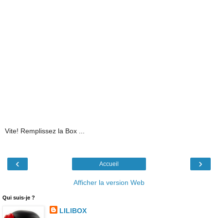
Vite! Remplissez la Box ...
‹
›
Accueil
Afficher la version Web
Qui suis-je ?
LILIBOX