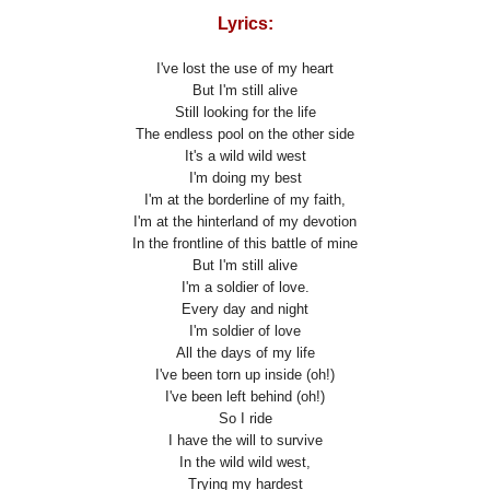
Lyrics:
I've lost the use of my heart
But I'm still alive
Still looking for the life
The endless pool on the other side
It's a wild wild west
I'm doing my best
I'm at the borderline of my faith,
I'm at the hinterland of my devotion
In the frontline of this battle of mine
But I'm still alive
I'm a soldier of love.
Every day and night
I'm soldier of love
All the days of my life
I've been torn up inside (oh!)
I've been left behind (oh!)
So I ride
I have the will to survive
In the wild wild west,
Trying my hardest