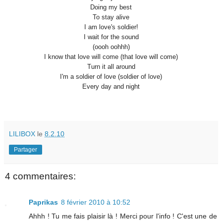
Doing my best
To stay alive
I am love's soldier!
I wait for the sound
(oooh oohhh)
I know that love will come (that love will come)
Turn it all around
I'm a soldier of love (soldier of love)
Every day and night
LILIBOX
le
8.2.10
Partager
4 commentaires:
Paprikas
8 février 2010 à 10:52
Ahhh ! Tu me fais plaisir là ! Merci pour l'info ! C'est une de