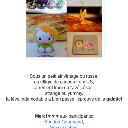
Sous un petit air vintage ou russe,
ou effigie de cartoon from US,
carrément tradi ou "avé césar" ,
strange ou yummy,
la fève indémodable a bien passé l'épreuve de la
galette
!
Merci
♥ ♥ ♥ aux participants:
Boudoir Gourmand
,
Gossip cakes
,