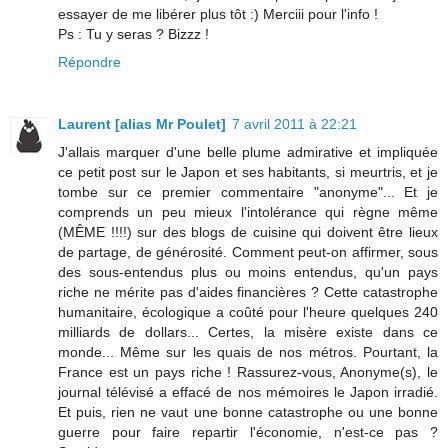
essayer de me libérer plus tôt :) Merciii pour l'info !
Ps : Tu y seras ? Bizzz !
Répondre
Laurent [alias Mr Poulet]
7 avril 2011 à 22:21
J'allais marquer d'une belle plume admirative et impliquée
ce petit post sur le Japon et ses habitants, si meurtris, et je
tombe sur ce premier commentaire "anonyme"... Et je
comprends un peu mieux l'intolérance qui règne même
(MÊME !!!!) sur des blogs de cuisine qui doivent être lieux
de partage, de générosité. Comment peut-on affirmer, sous
des sous-entendus plus ou moins entendus, qu'un pays
riche ne mérite pas d'aides financières ? Cette catastrophe
humanitaire, écologique a coûté pour l'heure quelques 240
milliards de dollars... Certes, la misère existe dans ce
monde... Même sur les quais de nos métros. Pourtant, la
France est un pays riche ! Rassurez-vous, Anonyme(s), le
journal télévisé a effacé de nos mémoires le Japon irradié.
Et puis, rien ne vaut une bonne catastrophe ou une bonne
guerre pour faire repartir l'économie, n'est-ce pas ?