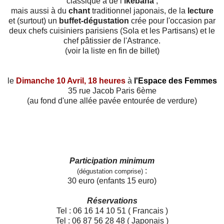
classique à de l
'ikebana
,
mais aussi à du
chant
traditionnel japonais, de la
lecture
et (surtout) un
buffet-dégustation
crée pour l'occasion par
deux chefs cuisiniers parisiens (Sola et les Partisans) et le
chef pâtissier de l'Astrance.
(voir la liste en fin de billet)
le
Dimanche 10 Avril, 18 heures
à
l'Espace des Femmes
35 rue Jacob Paris 6ème
(au fond d'une allée pavée entourée de verdure)
Participation minimum
:
(dégustation comprise)
30 euro (enfants 15 euro)
Réservations
Tel : 06 16 14 10 51 ( Francais )
Tel : 06 87 56 28 48 ( Japonais )