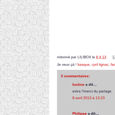
mitonné par
LILIBOX
le
8.4.13
Je veux çà !
basque
,
cyril lignac
,
fac
3 commentaires:
lustine
a dit…
extra !!merci du partage
8 avril 2013 à 13:23
Philippe
a dit…