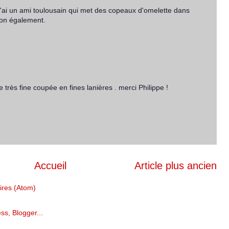
 J'ai un ami toulousain qui met des copeaux d'omelette dans
 bon également.
 très fine coupée en fines lanières . merci Philippe !
Accueil
Article plus ancien
ires (Atom)