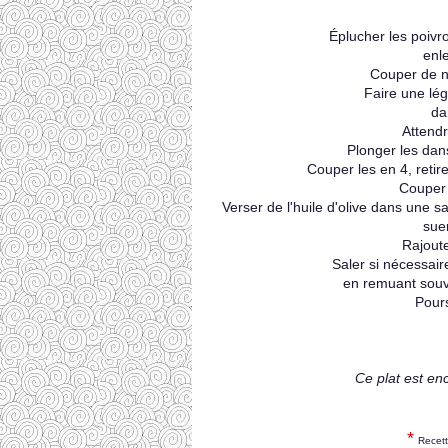
Éplucher les poivr
enle
Couper de no
Faire une lég
dan
Attend
Plonger les dans
Couper les en 4, retir
Couper e
Verser de l'huile d'olive dans une s
suer
Rajoute
Saler si nécessair
en remuant souve
Pours
Ce plat est enc
*
Recett