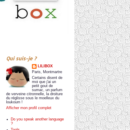
Qui suis-je ?
LILIBOX
Paris, Montmartre
Certains disent de
moi que j'ai un
petit gout de
sumac, un parfum
de verveine citronnelle, la droiture
du réglisse sous le moelleux du
loukoum !
Afficher mon profil complet
Do you speak another language
?
Tools