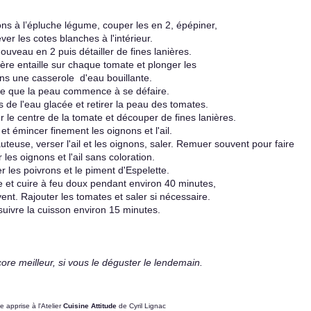
ons à l’épluche légume, couper les en 2, épépiner,
ver les cotes blanches à l'intérieur.
uveau en 2 puis détailler de fines lanières.
ère entaille sur chaque tomate et plonger les
s une casserole d'eau bouillante.
re que la peau commence à se défaire.
 de l'eau glacée et retirer la peau des tomates.
er le centre de la tomate et découper de fines lanières.
t émincer finement les oignons et l'ail.
auteuse, verser l'ail et les oignons, saler. Remuer souvent pour faire
 les oignons et l'ail sans coloration.
r les poivrons et le piment d'Espelette.
e et cuire à feu doux pendant environ 40 minutes,
nt. Rajouter les tomates et saler si nécessaire.
uivre la cuisson environ 15 minutes.
ore meilleur, si vous le déguster le lendemain.
e apprise à l'Atelier
Cuisine Attitude
de Cyril Lignac