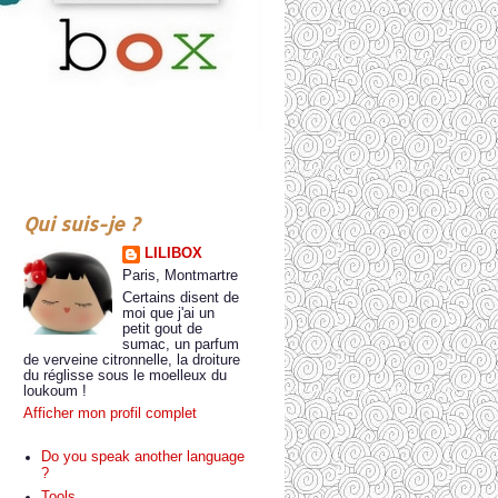
Qui suis-je ?
LILIBOX
Paris, Montmartre
Certains disent de
moi que j'ai un
petit gout de
sumac, un parfum
de verveine citronnelle, la droiture
du réglisse sous le moelleux du
loukoum !
Afficher mon profil complet
Do you speak another language
?
Tools