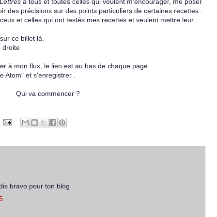
Lettres
à tous et toutes celles qui veulent m'encourager, me poser
ir des précisions sur des points particuliers de certaines recettes .
eux et celles qui ont testés mes recettes et veulent mettre leur
ur ce billet là.
e droite
er à mon flux, le lien est au bas de chaque page.
ge Atom" et s'enregistrer .
Qui va commencer ?
edis bravo pour ton blog
5