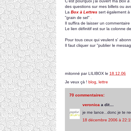
C'est pourquoi j'ai ouvert ma
Box à 
des questions sur mes billets ou avo
La
Box à Lettres
sert également à c
"grain de sel" .
Il suffira de laisser un commentaire s
Le lien définitif est sur la colonne d
Pour tous ceux qui veulent s' abonn
Il faut cliquer sur "publier le messa
mitonné par
LILIBOX
le
18.12.06
Je veux çà !
blog
,
lettre
70 commentaires:
veronica
a dit…
je me lance...donc je te r
18 décembre 2006 à 22:1