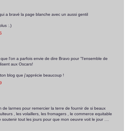
qui a bravé la page blanche avec un aussi gentil
lus :.)
6
i que l'on a parfois envie de dire Bravo pour "l'ensemble de
disent aux Oscars!
r ton blog que j'apprécie beaucoup !
9
in de larmes pour remercier la terre de fournir de si beaux
culteurs , les volaillers, les fromagers , le commerce equitable
soutenir tout les jours pour que mon oeuvre voit le jour ....