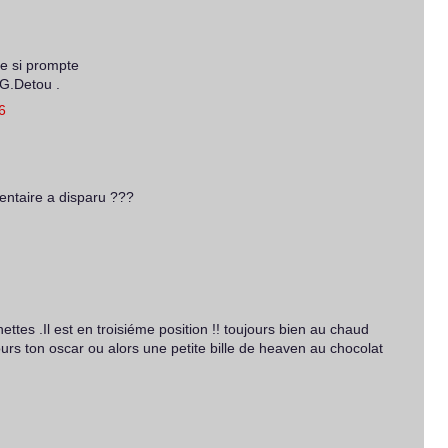
se si prompte
 G.Detou .
6
ntaire a disparu ???
ettes .Il est en troisiéme position !! toujours bien au chaud
ujours ton oscar ou alors une petite bille de heaven au chocolat