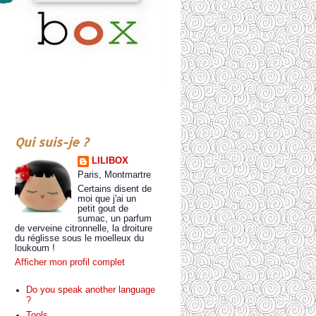
Qui suis-je ?
LILIBOX
Paris, Montmartre
Certains disent de
moi que j'ai un
petit gout de
sumac, un parfum
de verveine citronnelle, la droiture
du réglisse sous le moelleux du
loukoum !
Afficher mon profil complet
Do you speak another language
?
Tools