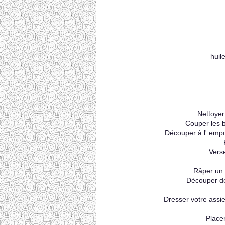
huil
Nettoyer
Couper les 
Découper à l' empo
Verse
Râper un 
Découper de
Dresser votre assi
Place