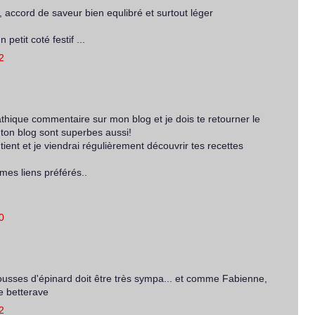
 accord de saveur bien equlibré et surtout léger
petit coté festif ...
2
thique commentaire sur mon blog et je dois te retourner le
 ton blog sont superbes aussi!
ient et je viendrai régulièrement découvrir tes recettes
 mes liens préférés..
0
pousses d'épinard doit être très sympa... et comme Fabienne,
de betterave
2