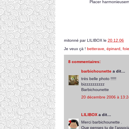
Placer harmonieuseme
mitonné par
LILIBOX
le
20.12.06
Je veux çà !
betterave
,
épinard
,
foi
8 commentaires:
barbichounette
a dit…
très belle photo !!!!!
bizzzzzzzzzz
Barbichounette
20 décembre 2006 à 13:2
LILIBOX
a dit…
Merci barbichounette .
Que penses tu de l'associ