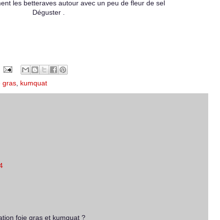
nt les betteraves autour avec un peu de fleur de sel
Déguster .
e gras
,
kumquat
4
ation foie gras et kumquat ?