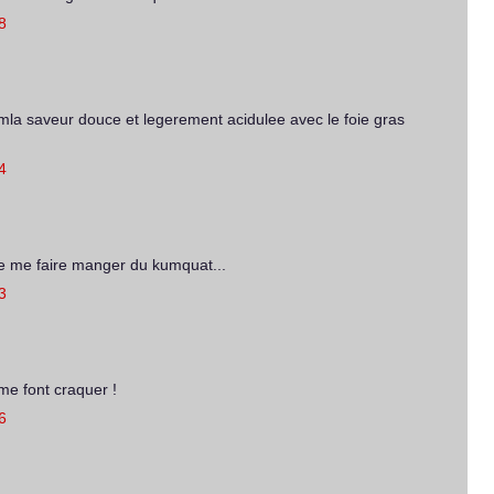
8
la saveur douce et legerement acidulee avec le foie gras
4
de me faire manger du kumquat...
3
me font craquer !
6