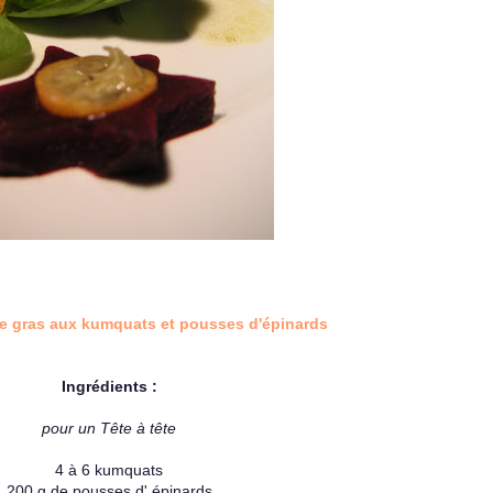
ie gras aux kumquats et pousses d'épinards
Ingrédients :
pour un
Tête
à tête
4 à 6 kumquats
200 g de pousses d' épinards