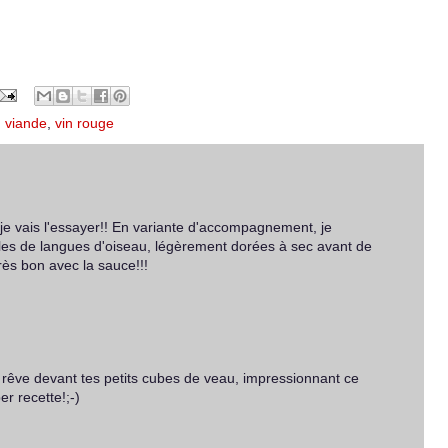
,
viande
,
vin rouge
, je vais l'essayer!! En variante d'accompagnement, je
les de langues d'oiseau, légèrement dorées à sec avant de
très bon avec la sauce!!!
je rêve devant tes petits cubes de veau, impressionnant ce
r recette!;-)