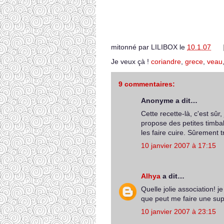
mitonné par
LILIBOX
le
10.1.07
Je veux çà !
coriandre
,
grece
,
veau
9 commentaires:
Anonyme a dit…
Cette recette-là, c'est sûr
propose des petites timba
les faire cuire. Sûrement 
10 janvier 2007 à 17:15
Alhya
a dit…
Quelle jolie association! 
que peut me faire une supe
10 janvier 2007 à 23:15