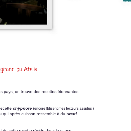
 grand ou Afelia
s pays, on trouve des recettes étonnantes .
recette
chypriote
(encore !!disent mes lecteurs assidus )
au
qui après cuisson ressemble à du
bœuf
...
êt de cette recette réside dans la sauce