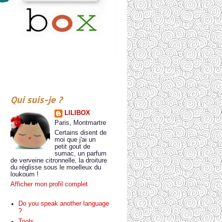
Qui suis-je ?
LILIBOX
Paris, Montmartre
Certains disent de
moi que j'ai un
petit gout de
sumac, un parfum
de verveine citronnelle, la droiture
du réglisse sous le moelleux du
loukoum !
Afficher mon profil complet
Do you speak another language
?
Tools