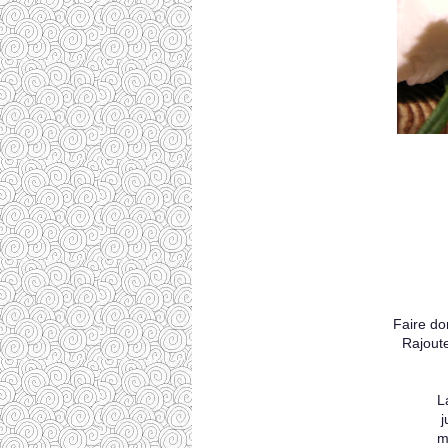
Faire do
Rajout
L
j
m