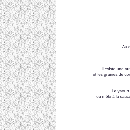
Au d
Il existe une a
et les graines de co
Le yaourt
ou mêlé à la sauce