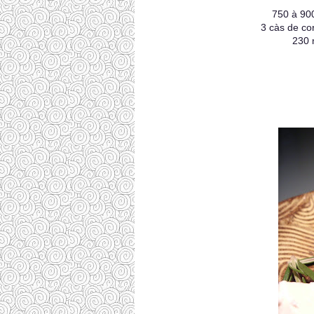
750 à 90
3 càs de co
230 m