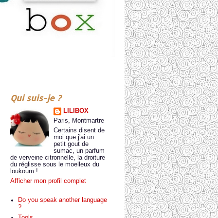
Qui suis-je ?
LILIBOX
Paris, Montmartre
Certains disent de
moi que j'ai un
petit gout de
sumac, un parfum
de verveine citronnelle, la droiture
du réglisse sous le moelleux du
loukoum !
Afficher mon profil complet
Do you speak another language
?
Tools