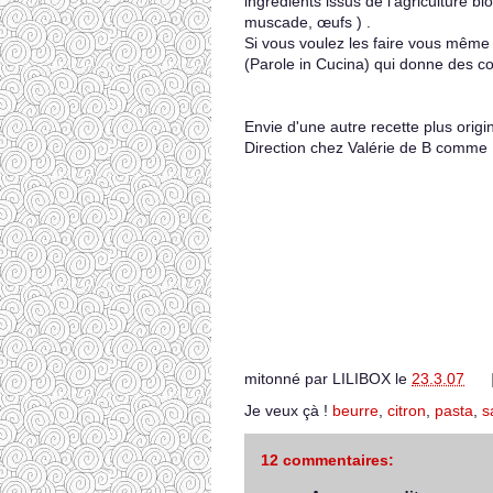
ingrédients issus de l'agriculture b
muscade, œufs ) .
Si vous voulez les faire vous même ,
(Parole in Cucina) qui donne des cou
Envie d'une autre recette plus orig
Direction chez Valérie de B comme 
mitonné par
LILIBOX
le
23.3.07
Je veux çà !
beurre
,
citron
,
pasta
,
s
12 commentaires: