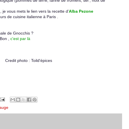
iologique (pommes de terre, farine de froment, sel , noix de
 je vous mets le lien vers la recette d'
Alba Pezone
rs de cuisine italienne à Paris .
inale de Gnocchis ?
Bon ,
c'est par là
Credit photo : Toild'épices
auge