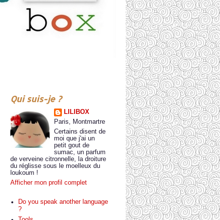
Qui suis-je ?
LILIBOX
Paris, Montmartre
Certains disent de
moi que j'ai un
petit gout de
sumac, un parfum
de verveine citronnelle, la droiture
du réglisse sous le moelleux du
loukoum !
Afficher mon profil complet
Do you speak another language
?
Tools