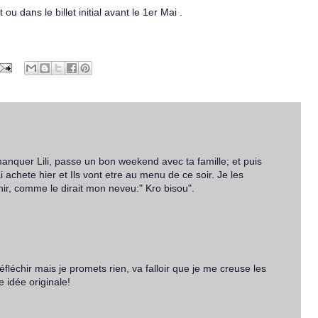
 ou dans le billet initial avant le 1er Mai .
anquer Lili, passe un bon weekend avec ta famille; et puis
ai achete hier et Ils vont etre au menu de ce soir. Je les
inir, comme le dirait mon neveu:" Kro bisou".
éfléchir mais je promets rien, va falloir que je me creuse les
 idée originale!