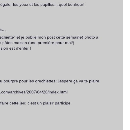
égaler les yeux et les papilles... quel bonheur!
it…
Orechiette" et je publie mon post cette semaine( photo à
les pâtes maison (une première pour moi!)
sion est d'enfer !
eu pourpre pour les orechiettes; j'espere ça va te plaire
og.com/archives/2007/04/26/index.html
ire cette jeu; c'est un plaisir participe