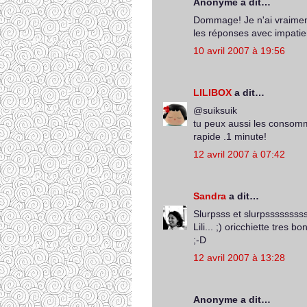
Anonyme a dit…
Dommage! Je n'ai vraiment
les réponses avec impatie
10 avril 2007 à 19:56
LILIBOX
a dit…
@suiksuik
tu peux aussi les consomme
rapide .1 minute!
12 avril 2007 à 07:42
Sandra
a dit…
Slurpsss et slurpssssssssss
Lili... ;) oricchiette tres bon
;-D
12 avril 2007 à 13:28
Anonyme a dit…