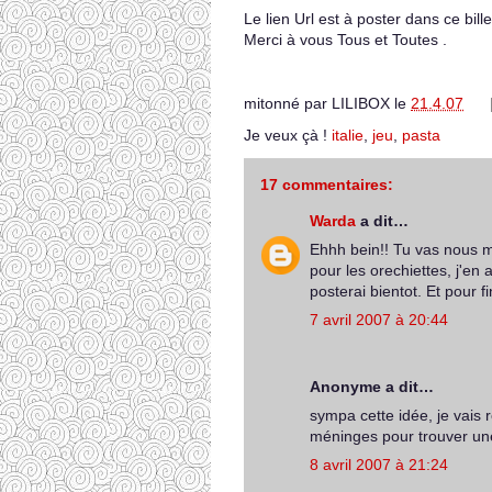
Le lien Url est à poster dans ce billet
Merci à vous Tous et Toutes .
mitonné par
LILIBOX
le
21.4.07
Je veux çà !
italie
,
jeu
,
pasta
17 commentaires:
Warda
a dit…
Ehhh bein!! Tu vas nous m
pour les orechiettes, j'en 
posterai bientot. Et pour f
7 avril 2007 à 20:44
Anonyme a dit…
sympa cette idée, je vais r
méninges pour trouver une
8 avril 2007 à 21:24