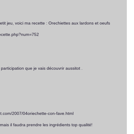
tit jeu, voici ma recette : Orechiettes aux lardons et oeufs
recette.php?num=752
articipation que je vais découvrir aussitot .
pot.com/2007/04oriechette-con-fave.html
mais il faudra prendre les ingrédients top qualité!