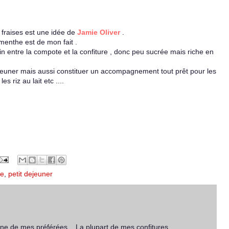
e fraises est une idée de
Jamie Oliver
.
menthe est de mon fait .
in entre la compote et la confiture , donc peu sucrée mais riche en
 déjeuner mais aussi constituer un accompagnement tout prêt pour les
es riz au lait etc ....
e
,
petit dejeuner
 une de mes préférées... La plupart de mes confitures