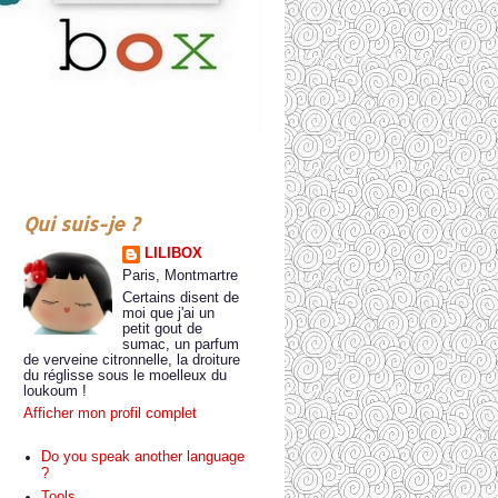
Qui suis-je ?
LILIBOX
Paris, Montmartre
Certains disent de
moi que j'ai un
petit gout de
sumac, un parfum
de verveine citronnelle, la droiture
du réglisse sous le moelleux du
loukoum !
Afficher mon profil complet
Do you speak another language
?
Tools