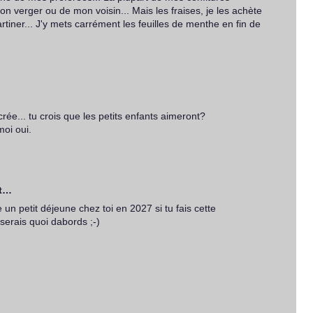
on verger ou de mon voisin... Mais les fraises, je les achète
artiner... J'y mets carrément les feuilles de menthe en fin de
rée... tu crois que les petits enfants aimeront?
moi oui.
it…
 un petit déjeune chez toi en 2027 si tu fais cette
e serais quoi dabords ;-)