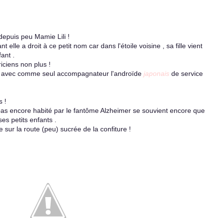
 depuis peu Mamie Lili !
elle a droit à ce petit nom car dans l'étoile voisine , sa fille vient
ant .
riciens non plus !
ie avec comme seul accompagnateur l'androïde
japonais
de service
s !
t pas encore habité par le fantôme Alzheimer se souvient encore que
es petits enfants .
ce sur la route (peu) sucrée de la confiture !