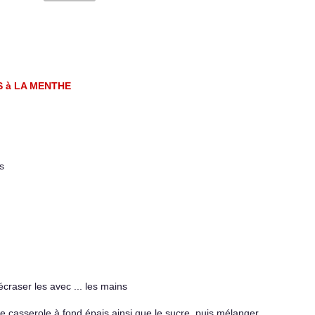
S à LA MENTHE
s
écraser les avec ... les mains
e casserole à fond épais ainsi que le sucre, puis mélanger