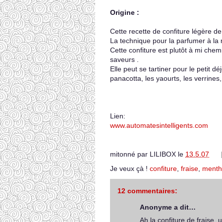
Origine :
Cette recette de confiture légère d
La technique pour la parfumer à la 
Cette confiture est plutôt à mi chem
saveurs .
Elle peut se tartiner pour le petit
panacotta, les yaourts, les verrines, l
Lien:
www.automatesintelligents.com
mitonné par
LILIBOX
le
13.5.07
Je veux çà !
confiture
,
fraise
,
menth
12 commentaires:
Anonyme a dit…
Ah la confiture de fraise,