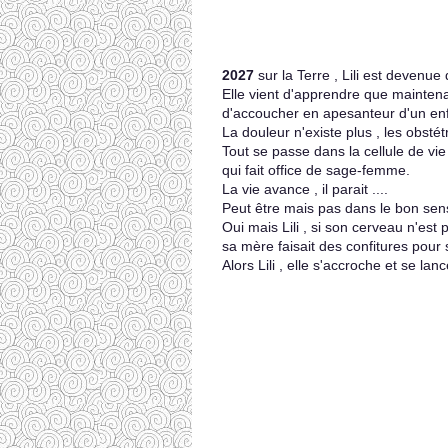
2027
sur la Terre , Lili est devenue
Elle vient d'apprendre que maintenant 
d'accoucher en apesanteur d'un enf
La douleur n'existe plus , les obstét
Tout se passe dans la cellule de v
qui fait office de sage-femme.
La vie avance , il parait ....
Peut être mais pas dans le bon sen
Oui mais Lili , si son cerveau n'es
sa mère faisait des confitures pour s
Alors Lili , elle s'accroche et se lan