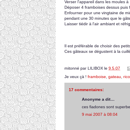
Verser l'appareil dans les moules à
Déposer 4 framboises dessus puis fi
Enfourner pour une vingtaine de min
pendant une 30 minutes que le gâte
Laisser tiédir à l'air ambiant et réfr
Il est préférable de choisir des pet
Ces gâteaux se dégustent à la cuillè
mitonné par
LILIBOX
le
9.5.07
Je veux çà !
framboise
,
gateau
,
rico
17 commentaires:
Anonyme a dit…
ces fiadones sont superbe
9 mai 2007 à 08:04