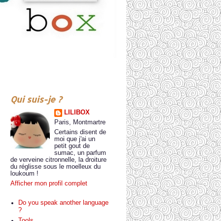
Qui suis-je ?
LILIBOX
Paris, Montmartre
Certains disent de
moi que j'ai un
petit gout de
sumac, un parfum
de verveine citronnelle, la droiture
du réglisse sous le moelleux du
loukoum !
Afficher mon profil complet
Do you speak another language
?
Tools