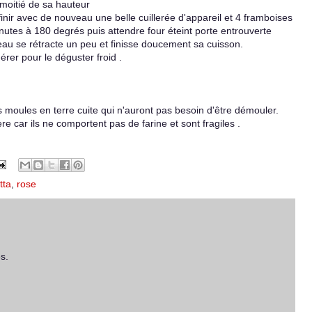
 moitié de sa hauteur
nir avec de nouveau une belle cuillerée d'appareil et 4 framboises
utes à 180 degrés puis attendre four éteint porte entrouverte
au se rétracte un peu et finisse doucement sa cuisson.
igérer pour le déguster froid .
its moules en terre cuite qui n'auront pas besoin d'être démouler.
re car ils ne comportent pas de farine et sont fragiles .
tta
,
rose
s.