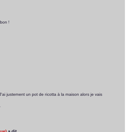
bon !
'ai justement un pot de ricotta à la maison alors je vais
.
ue)
a dit…