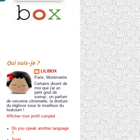
Qui suis-je ?
LILIBOX
Paris, Montmartre
Certains disent de
moi que j'ai un
petit gout de
sumac, un parfum
de verveine citronnelle, la droiture
du réglisse sous le moelleux du
loukoum !
Afficher mon profil complet
Do you speak another language
?
Tools