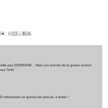
reille pas GERMAINE... Mais j'en prends de la graine surtout
our l'info!
t intéressant ce quinoa bio précuit, à tester !