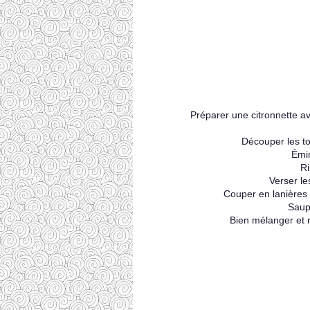
Préparer une citronnette avec
Découper les to
Émin
Ri
Verser le
Couper en lanières l
Saup
Bien mélanger et r