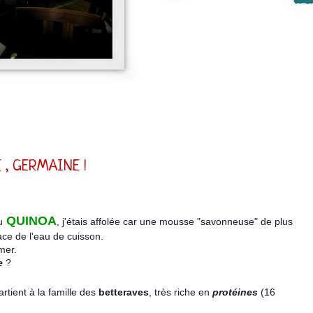
 , GERMAINE !
QUINOA
u
, j'étais affolée car une mousse "savonneuse" de plus
ace de l'eau de cuisson.
mer.
e
?
rtient à la famille des
betteraves
, très riche en
protéines
(16