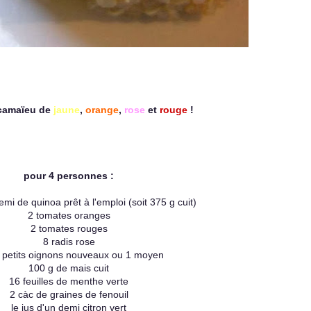
camaïeu de
jaune
,
orange
,
rose
et
rouge
!
pour 4 personnes :
emi de quinoa prêt à l'emploi (soit 375 g cuit)
2 tomates oranges
2 tomates rouges
8 radis rose
s petits oignons nouveaux ou 1 moyen
100 g de mais cuit
16 feuilles de menthe verte
2 càc de graines de fenouil
le jus d'un demi citron vert