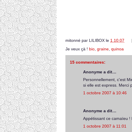
mitonné par
LILIBOX
le
1.10.07
Je veux çà !
bio
,
graine
,
quinoa
15 commentaires:
Anonyme a dit…
Personnellement, c'est Mi
si elle est express. Merci p
1 octobre 2007 à 10:46
Anonyme a dit…
Appétissant ce camaïeu ! E
1 octobre 2007 à 11:01