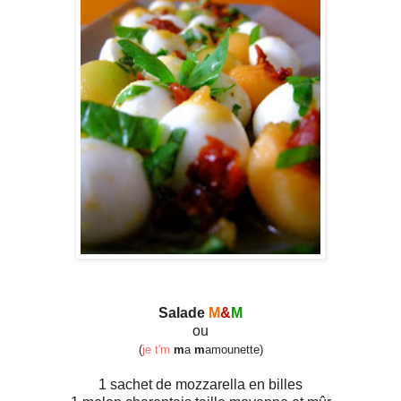
Salade
M
&
M
ou
(
je t'm
m
a
m
amounette)
1 sachet de mozzarella en billes