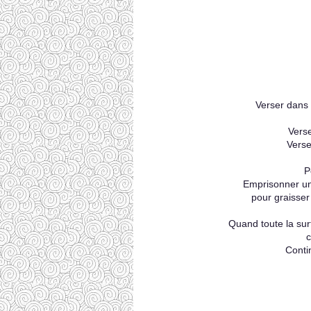
Verser dans u
Verse
Verse
P
Emprisonner un
pour graisser
Quand toute la surf
c
Conti