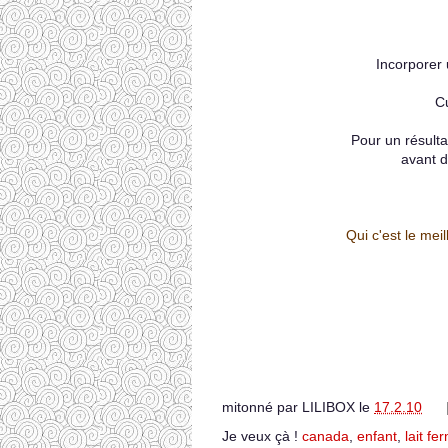
Incorporer
Cu
Pour un résult
avant d
Qui c'est le meil
mitonné par
LILIBOX
le
17.2.10
Je veux çà !
canada
,
enfant
,
lait fe