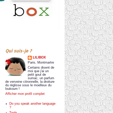
Qui suis-je ?
LILIBOX
Paris, Montmartre
Certains disent de
moi que j'ai un
petit gout de
sumac, un parfum
de verveine citronnelle, la droiture
du réglisse sous le moelleux du
loukoum !
Afficher mon profil complet
Do you speak another language
?
Tools