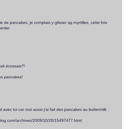
ie de pancakes, je comptais y glisser qq myrtilles, cetet fois
tenter
tait écossais?!
es pancakes!
d avec toi car moi aussi j'ai fait des pancakes au buttermilk :
lblog.com/archives/2009/10/20/15497477.html