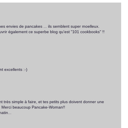
es envies de pancakes ... ils semblent super moelleux.
ouvrir également ce superbe blog qu'est "101 cookbooks" !!
t excellents :-)
nt très simple à faire, et tes petits plus doivent donner une
!! Merci beaucoup Pancake-Woman!!
atin...