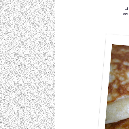
Et
vou