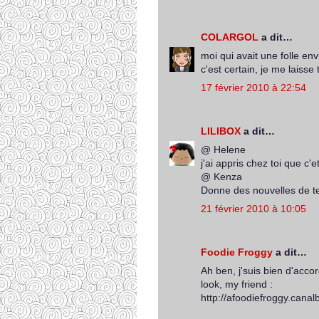
COLARGOL
a dit…
moi qui avait une folle env
c'est certain, je me laisse 
17 février 2010 à 22:54
LILIBOX
a dit…
@ Helene
j'ai appris chez toi que c'e
@ Kenza
Donne des nouvelles de t
21 février 2010 à 10:05
Foodie Froggy
a dit…
Ah ben, j'suis bien d'accor
look, my friend :
http://afoodiefroggy.cana