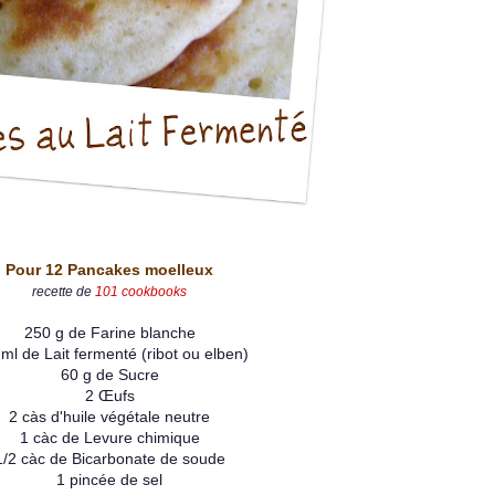
Pour 12 Pancakes
moelleux
recette de
101 cookbook
s
250 g de Farine blanche
ml de Lait fermenté (ribot ou elben)
60 g de Sucre
2 Œufs
2 càs d'huile végétale neutre
1 càc de Levure chimique
1/2 càc de Bicarbonate de soude
1 pincée de sel