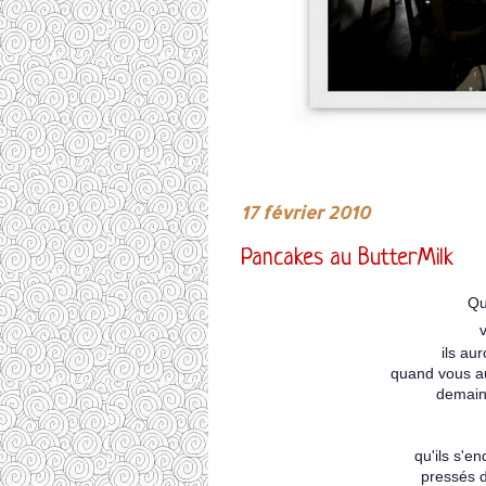
17 février 2010
Pancakes au ButterMilk
Qu
ils au
quand vous au
demain 
qu'ils s'e
pressés 