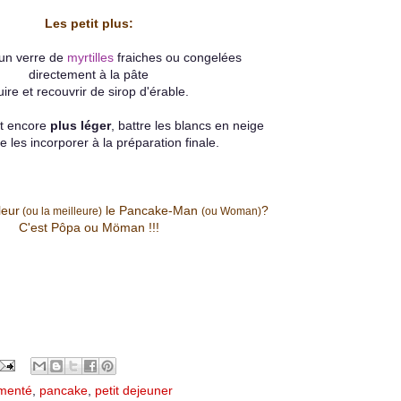
Les petit plus:
 un verre de
myrtilles
fraiches ou congelées
directement à la pâte
ire et recouvrir de sirop d'érable.
at encore
plus léger
, battre les blancs en neige
e les incorporer à la préparation finale.
leur
le Pancake-Man
?
(ou la meilleure)
(ou Woman)
C'est Pôpa ou Möman !!!
rmenté
,
pancake
,
petit dejeuner