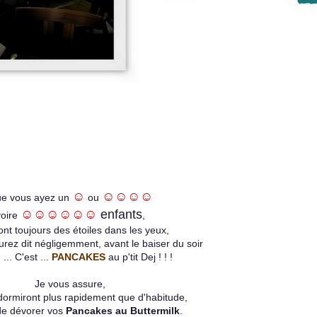
☺
☺☺☺☺
e vous ayez un
ou
☺☺☺☺☺☺
enfants
voire
,
ront toujours des étoiles dans les yeux,
rez dit négligemment, avant le baiser du soir
... C'est ...
PANCAKES
au p'tit Dej ! ! !
Je vous assure,
ndormiront plus rapidement que d'habitude,
de dévorer vos
Pancakes au Buttermilk
.