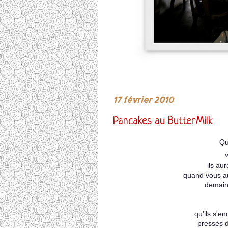
17 février 2010
Pancakes au ButterMilk
Qu
ils au
quand vous au
demain 
qu'ils s'e
pressés 