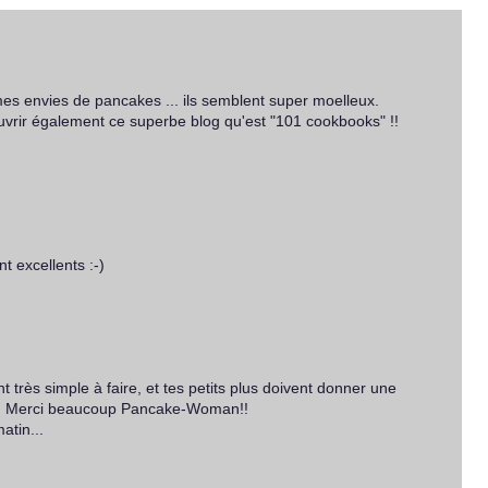
es envies de pancakes ... ils semblent super moelleux.
ouvrir également ce superbe blog qu'est "101 cookbooks" !!
t excellents :-)
nt très simple à faire, et tes petits plus doivent donner une
!! Merci beaucoup Pancake-Woman!!
atin...