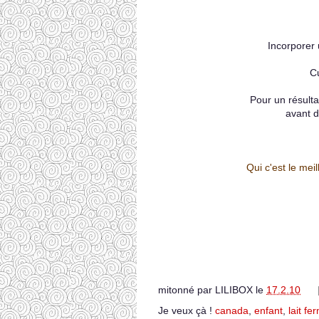
Incorporer
Cu
Pour un résult
avant d
Qui c'est le meil
mitonné par
LILIBOX
le
17.2.10
Je veux çà !
canada
,
enfant
,
lait fe