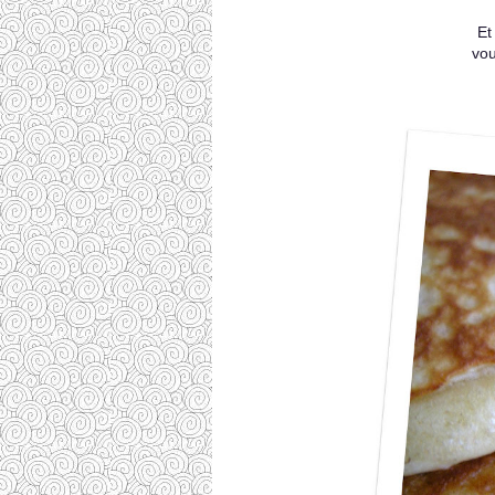
Et
vou