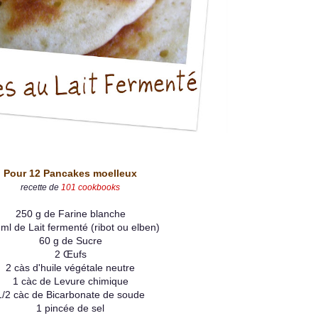
Pour 12 Pancakes
moelleux
recette de
101 cookbook
s
250 g de Farine blanche
ml de Lait fermenté (ribot ou elben)
60 g de Sucre
2 Œufs
2 càs d'huile végétale neutre
1 càc de Levure chimique
1/2 càc de Bicarbonate de soude
1 pincée de sel