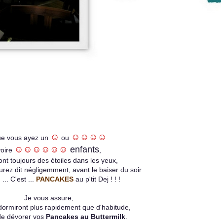
☺
☺☺☺☺
e vous ayez un
ou
☺☺☺☺☺☺
enfants
voire
,
ront toujours des étoiles dans les yeux,
rez dit négligemment, avant le baiser du soir
... C'est ...
PANCAKES
au p'tit Dej ! ! !
Je vous assure,
ndormiront plus rapidement que d'habitude,
de dévorer vos
Pancakes au Buttermilk
.