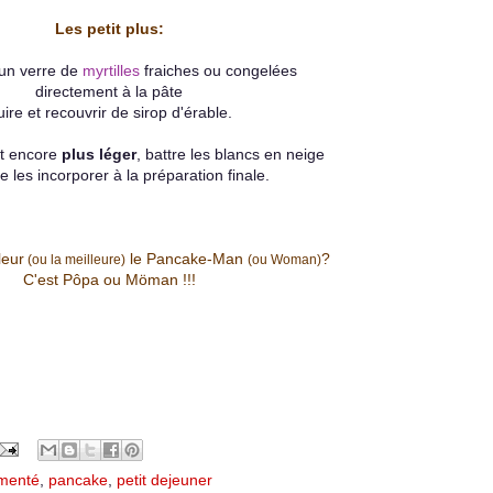
Les petit plus:
 un verre de
myrtilles
fraiches ou congelées
directement à la pâte
ire et recouvrir de sirop d'érable.
at encore
plus léger
, battre les blancs en neige
e les incorporer à la préparation finale.
leur
le Pancake-Man
?
(ou la meilleure)
(ou Woman)
C'est Pôpa ou Möman !!!
rmenté
,
pancake
,
petit dejeuner