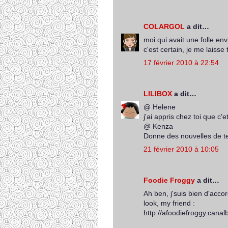
COLARGOL
a dit…
moi qui avait une folle env
c'est certain, je me laisse 
17 février 2010 à 22:54
LILIBOX
a dit…
@ Helene
j'ai appris chez toi que c'e
@ Kenza
Donne des nouvelles de t
21 février 2010 à 10:05
Foodie Froggy
a dit…
Ah ben, j'suis bien d'accor
look, my friend :
http://afoodiefroggy.cana