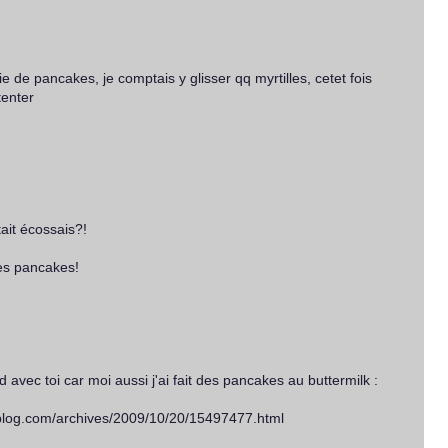
ie de pancakes, je comptais y glisser qq myrtilles, cetet fois
tenter
tait écossais?!
es pancakes!
d avec toi car moi aussi j'ai fait des pancakes au buttermilk :
lblog.com/archives/2009/10/20/15497477.html