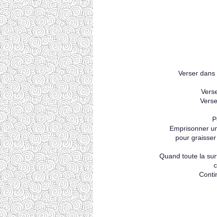
Verser dans u
Verse
Verse
P
Emprisonner un
pour graisser
Quand toute la surf
c
Conti