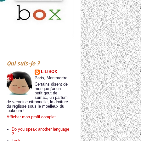
Qui suis-je ?
LILIBOX
Paris, Montmartre
Certains disent de
moi que j'ai un
petit gout de
sumac, un parfum
de verveine citronnelle, la droiture
du réglisse sous le moelleux du
loukoum !
Afficher mon profil complet
Do you speak another language
?
Tools