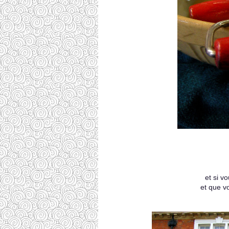
et si v
et que v