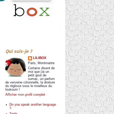
Qui suis-je ?
LILIBOX
Paris, Montmartre
Certains disent de
moi que j'ai un
petit gout de
sumac, un parfum
de verveine citronnelle, la droiture
du réglisse sous le moelleux du
loukoum !
Afficher mon profil complet
Do you speak another language
?
Tools