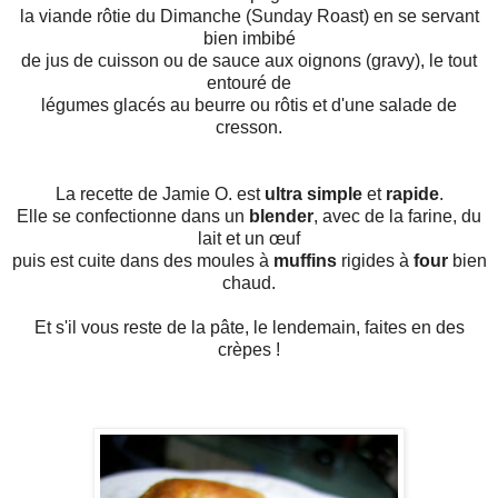
la viande rôtie du Dimanche (Sunday Roast) en se servant
bien imbibé
de jus de cuisson ou de sauce aux oignons (gravy), le tout
entouré de
légumes glacés au beurre ou rôtis et d'une salade de
cresson.
La recette de Jamie O. est
ultra simple
et
rapide
.
Elle se confectionne dans un
blender
, avec de la farine, du
lait et un œuf
puis est cuite dans des moules à
muffins
rigides à
four
bien
chaud.
Et s'il vous reste de la pâte, le lendemain, faites en des
crèpes !