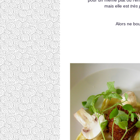
pour un même plat ou l'env
mais elle est
très
Alors ne bou