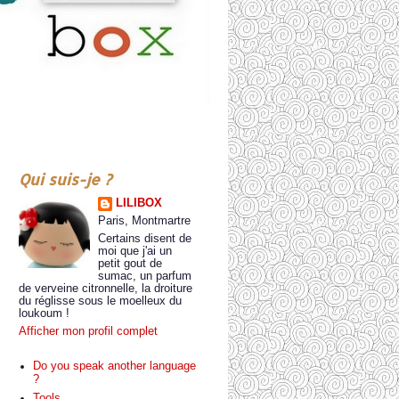
Qui suis-je ?
LILIBOX
Paris, Montmartre
Certains disent de
moi que j'ai un
petit gout de
sumac, un parfum
de verveine citronnelle, la droiture
du réglisse sous le moelleux du
loukoum !
Afficher mon profil complet
Do you speak another language
?
Tools