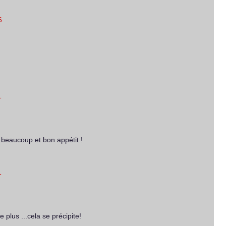
6
1
beaucoup et bon appétit !
1
 plus ...cela se précipite!