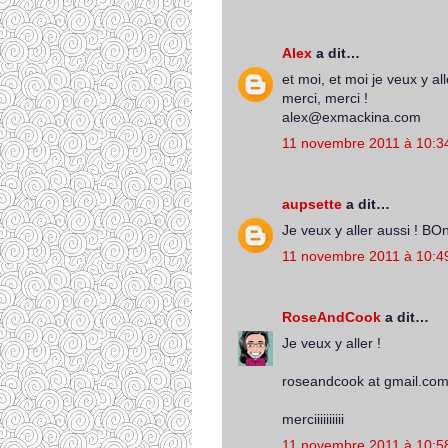
Alex
a dit…
et moi, et moi je veux y al
merci, merci !
alex@exmackina.com
11 novembre 2011 à 10:3
aupsette
a dit…
Je veux y aller aussi ! BO
11 novembre 2011 à 10:4
RoseAndCook
a dit…
Je veux y aller !
roseandcook at gmail.co
merciiiiiiiiii
11 novembre 2011 à 10:5