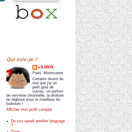
Qui suis-je ?
LILIBOX
Paris, Montmartre
Certains disent de
moi que j'ai un
petit gout de
sumac, un parfum
de verveine citronnelle, la droiture
du réglisse sous le moelleux du
loukoum !
Afficher mon profil complet
Do you speak another language
?
Tools