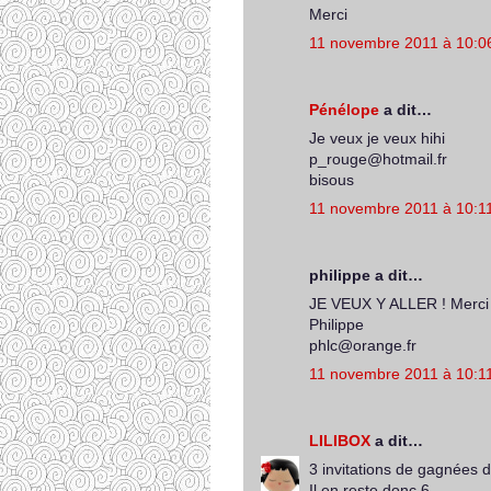
Merci
11 novembre 2011 à 10:0
Pénélope
a dit…
Je veux je veux hihi
p_rouge@hotmail.fr
bisous
11 novembre 2011 à 10:1
philippe a dit…
JE VEUX Y ALLER ! Merci 
Philippe
phlc@orange.fr
11 novembre 2011 à 10:1
LILIBOX
a dit…
3 invitations de gagnées de
Il en reste donc 6 ...