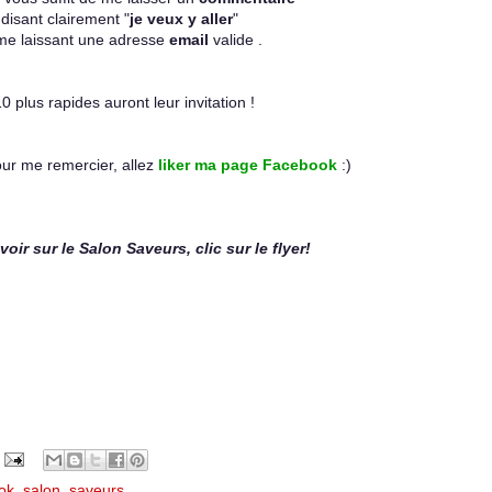
disant clairement "
je veux y aller
"
me laissant une adresse
email
valide .
0 plus rapides auront leur invitation !
r me remercier, allez
liker ma page Facebook
:)
oir sur le Salon Saveurs, clic sur le flyer!
ok
,
salon
,
saveurs