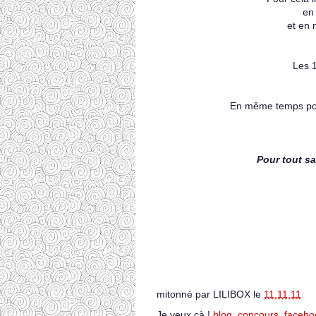
en 
et en 
Les 1
En même temps pou
Pour tout sav
mitonné par
LILIBOX
le
11.11.11
Je veux çà !
blog
,
concours
,
facebo