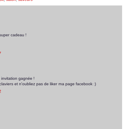
super cadeau !
7
invitation gagnée !
s claviers et n'oubliez pas de liker ma page facebook :)
2