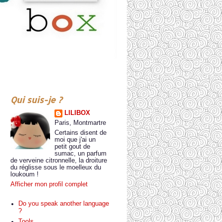
Qui suis-je ?
LILIBOX
Paris, Montmartre
Certains disent de
moi que j'ai un
petit gout de
sumac, un parfum
de verveine citronnelle, la droiture
du réglisse sous le moelleux du
loukoum !
Afficher mon profil complet
Do you speak another language
?
Tools