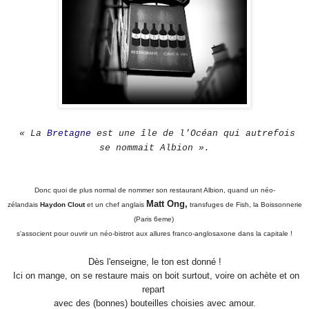
« La
Bretagne
est une île de l'Océan qui autrefois
se nommait Albion »
.
Donc quoi de plus normal de nommer son restaurant Albion, quand un néo-
Matt Ong,
zélandais
Haydon Clout
et un chef anglais
transfuges de Fish, la Boissonnerie
(Paris 6eme)
s'associent pour ouvrir un néo-bistrot
aux allures franco-anglosaxone dans la capitale !
Dès l'enseigne, le ton est donné !
Ici on mange, on se restaure mais on boit surtout, voire on achète et on
repart
avec des (bonnes) bouteilles choisies avec amour.