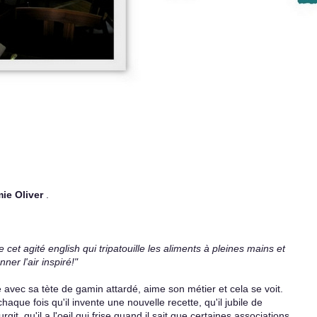
ie Oliver
.
 cet agité english qui tripatouille les aliments à pleines mains et
ner l'air inspiré!"
 avec sa tète de gamin attardé, aime son métier et cela se voit.
haque fois qu'il invente une nouvelle recette, qu'il jubile de
t ,qu'il a l'oeil qui frise quand il sait que certaines associations