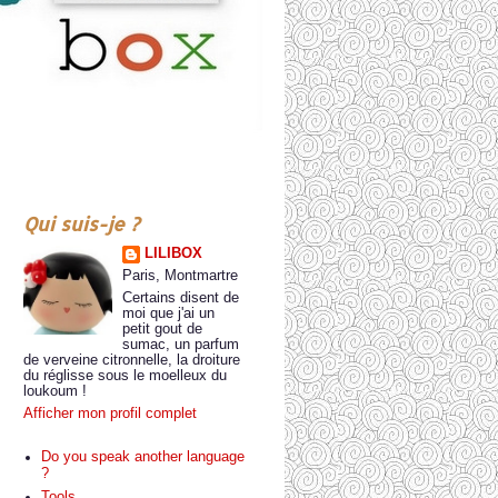
Qui suis-je ?
LILIBOX
Paris, Montmartre
Certains disent de
moi que j'ai un
petit gout de
sumac, un parfum
de verveine citronnelle, la droiture
du réglisse sous le moelleux du
loukoum !
Afficher mon profil complet
Do you speak another language
?
Tools