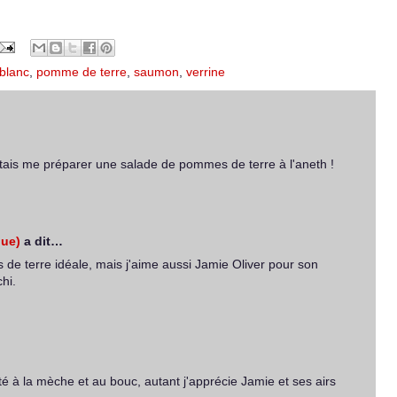
blanc
,
pomme de terre
,
saumon
,
verrine
tais me préparer une salade de pommes de terre à l'aneth !
ue)
a dit…
de terre idéale, mais j'aime aussi Jamie Oliver pour son
hi.
ité à la mèche et au bouc, autant j'apprécie Jamie et ses airs