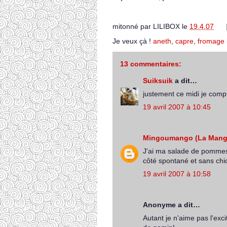
mitonné par
LILIBOX
le
19.4.07
Je veux çà !
aneth
,
capre
,
fromage 
13 commentaires:
Suiksuik
a dit…
justement ce midi je comp
19 avril 2007 à 10:45
Mingoumango (La Mang
J'ai ma salade de pommes 
côté spontané et sans chic
19 avril 2007 à 10:58
Anonyme a dit…
Autant je n'aime pas l'exc