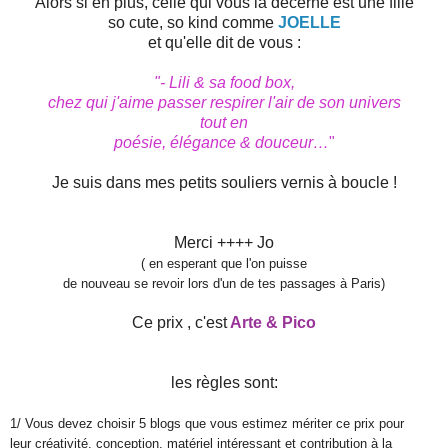
Alors si en plus, celle qui vous la décerne est une fille
so cute, so kind comme
JOELLE
et qu'elle dit de vous :
"-
Lili
& sa food box,
chez qui j'aime passer respirer l'air de son univers
tout en
poésie,
élégance & douceur…
"
Je suis dans mes petits souliers vernis à boucle !
Merci ++++ Jo
( en esperant que l'on puisse
de nouveau se revoir lors d'un de tes passages à Paris)
Ce prix , c'est
Arte & Pico
les règles sont:
1/ Vous devez choisir 5 blogs que vous estimez mériter ce prix pour
leur créativité, conception, matériel intéressant et contribution à la