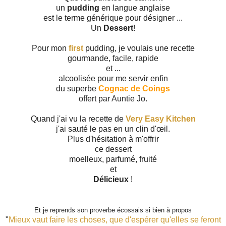
un
pudding
en langue anglaise
est le terme générique pour désigner ...
Un
Dessert
!
Pour mon
first
pudding, je voulais une recette
gourmande, facile, rapide
et ...
alcoolisée pour me servir enfin
du superbe
Cognac de Coings
offert par Auntie Jo.
Quand j'ai vu la recette de
Very Easy Kitchen
j'ai sauté le pas en un clin d'œil.
Plus d'hésitation à m'offrir
ce dessert
moelleux, parfumé, fruité
et
Délicieux
!
Et je reprends son proverbe écossais si bien à propos
"
Mieux vaut faire les choses, que d'espérer qu'elles se fero
n
t