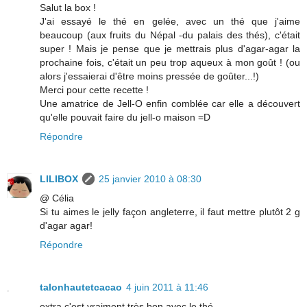
Salut la box !
J'ai essayé le thé en gelée, avec un thé que j'aime
beaucoup (aux fruits du Népal -du palais des thés), c'était
super ! Mais je pense que je mettrais plus d'agar-agar la
prochaine fois, c'était un peu trop aqueux à mon goût ! (ou
alors j'essaierai d'être moins pressée de goûter...!)
Merci pour cette recette !
Une amatrice de Jell-O enfin comblée car elle a découvert
qu'elle pouvait faire du jell-o maison =D
Répondre
LILIBOX
25 janvier 2010 à 08:30
@ Célia
Si tu aimes le jelly façon angleterre, il faut mettre plutôt 2 g
d'agar agar!
Répondre
talonhautetcacao
4 juin 2011 à 11:46
extra c'est vraiment très bon avec le thé