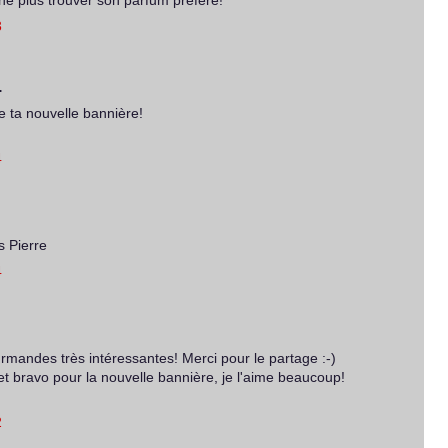
ne plus trouver son parfum préféré!
3
…
ie ta nouvelle bannière!
4
s Pierre
4
rmandes très intéressantes! Merci pour le partage :-)
et bravo pour la nouvelle bannière, je l'aime beaucoup!
2