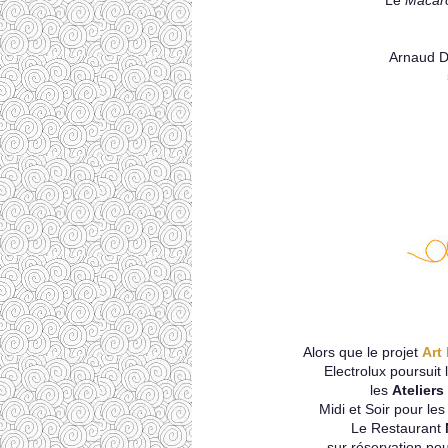
Le
Macar
Arnaud D
Alors que le projet
Art
Electrolux poursuit 
les
Ateliers
Midi et Soir pour le
Le Restaurant
sur réservation pou