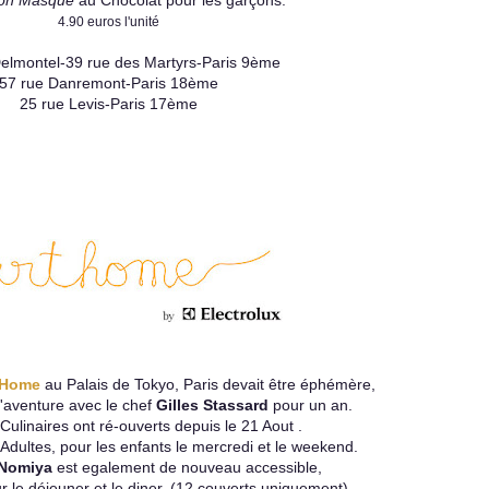
on Masqué
au Chocolat pour les garçons.
4.90 euros l'unité
elmontel-39 rue des Martyrs-Paris 9ème
57 rue Danremont-Paris 18ème
25 rue Levis-Paris 17ème
 Home
au Palais de Tokyo, Paris devait être éphémère,
l'aventure avec le chef
Gilles Stassard
pour un an.
Culinaires ont ré-ouverts depuis le 21 Aout .
s Adultes, pour les enfants le mercredi et le weekend.
Nomiya
est egalement de nouveau accessible,
r le déjeuner et le diner. (12 couverts uniquement)