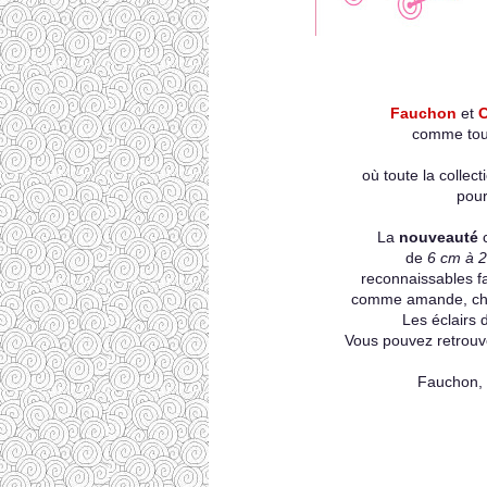
Fauchon
et
C
comme tous
où toute la collec
pour
La
nouveauté
de
6 cm à 2
reconnaissables f
comme amande, choco
Les éclairs 
Vous pouvez retrouve
Fauchon, 