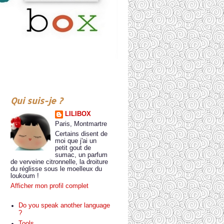
Qui suis-je ?
LILIBOX
Paris, Montmartre
Certains disent de
moi que j'ai un
petit gout de
sumac, un parfum
de verveine citronnelle, la droiture
du réglisse sous le moelleux du
loukoum !
Afficher mon profil complet
Do you speak another language
?
Tools