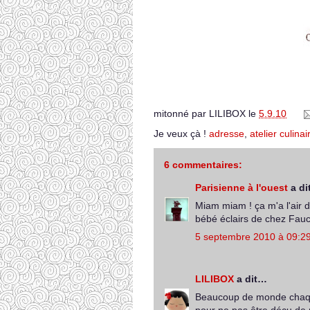
mitonné par
LILIBOX
le
5.9.10
Je veux çà !
adresse
,
atelier culinai
6 commentaires:
Parisienne à l'ouest
a di
Miam miam ! ça m'a l'air d
bébé éclairs de chez Fauc
5 septembre 2010 à 09:2
LILIBOX
a dit…
Beaucoup de monde chaque