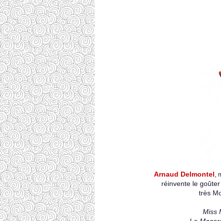
Arnaud Delmontel
,
m
réinvente le goûter
très M
Miss 