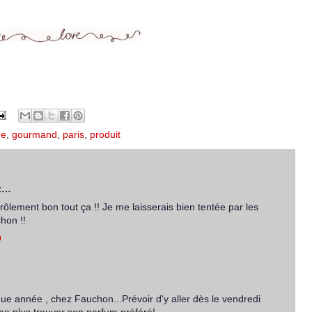
re
,
gourmand
,
paris
,
produit
t…
rôlement bon tout ça !! Je me laisserais bien tentée par les
hon !!
9
 année , chez Fauchon...Prévoir d'y aller dès le vendredi