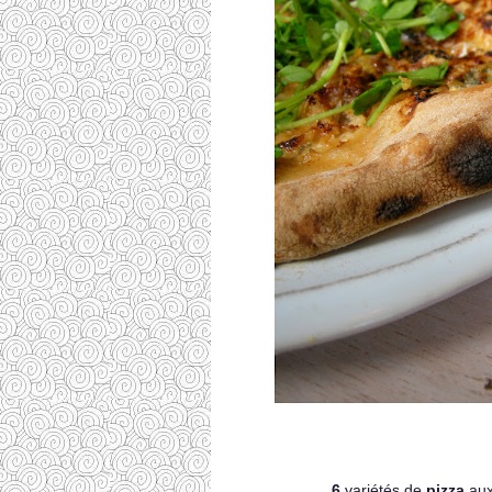
6
variétés de
pizza
aux