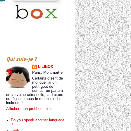
Qui suis-je ?
LILIBOX
Paris, Montmartre
Certains disent de
moi que j'ai un
petit gout de
sumac, un parfum
de verveine citronnelle, la droiture
du réglisse sous le moelleux du
loukoum !
Afficher mon profil complet
Do you speak another language
?
Tools