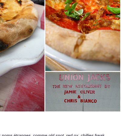
 noms étranges, comme
old spot, red ox, chillies freak