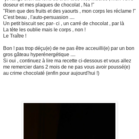
doseur et mes plaques de chocolat , Na !"
"Rien que des fruits et des yaourts , mon corps les réclame !"
C'est beau ,
l'auto-persuasion
....
Un petit biscuit sec par- ci , un carré de chocolat , par là
La tète les oublie mais le corps , non !
Le Traître !
Bon ! pas trop déçu(e) de ne pas
être
acceuilli
(e) par un bon
gros
gâteau
hyperénergétique
....
Si oui , continuez à lire ma recette ci-dessous et vous allez
me remercier dans 2 mois de ne pas vous avoir poussé(e)
au crime chocolaté (enfin pour aujourd'hui !)