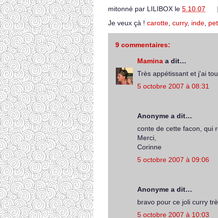
mitonné par
LILIBOX
le
5.10.07
Je veux çà !
carotte
,
curry
,
inde
,
pet
9 commentaires:
Mamina
a dit…
Très appétissant et j'ai to
5 octobre 2007 à 08:31
Anonyme a dit…
conte de cette facon, qui r
Merci,
Corinne
5 octobre 2007 à 09:06
Anonyme a dit…
bravo pour ce joli curry trè
5 octobre 2007 à 10:03