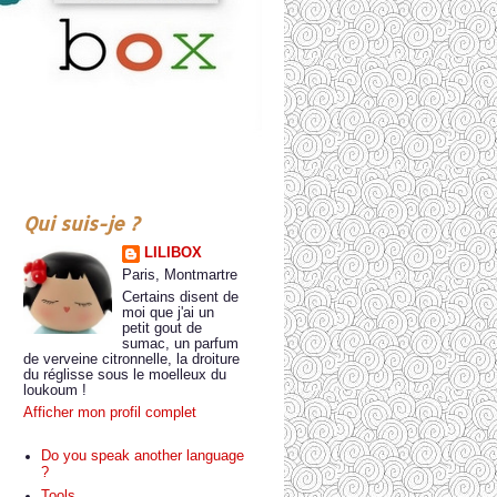
Qui suis-je ?
LILIBOX
Paris, Montmartre
Certains disent de
moi que j'ai un
petit gout de
sumac, un parfum
de verveine citronnelle, la droiture
du réglisse sous le moelleux du
loukoum !
Afficher mon profil complet
Do you speak another language
?
Tools