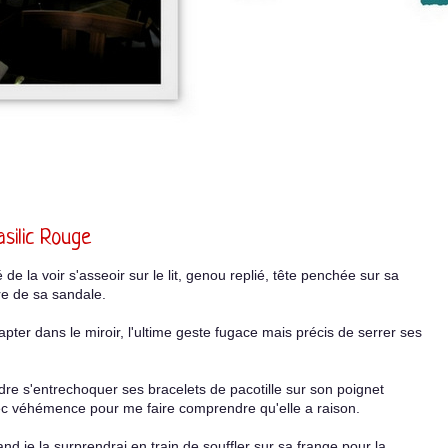
silic Rouge
 de la voir s'asseoir sur le lit, genou replié, tête penchée sur sa
ère de sa sandale.
capter dans le miroir, l'ultime geste fugace mais précis de serrer ses
dre s'entrechoquer ses bracelets de pacotille sur son poignet
ec véhémence pour me faire comprendre qu'elle a raison.
nd je la surprendrai en train de souffler sur sa frange pour la