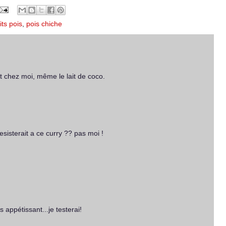
its pois
,
pois chiche
ut chez moi, même le lait de coco.
esisterait a ce curry ?? pas moi !
s appétissant...je testerai!