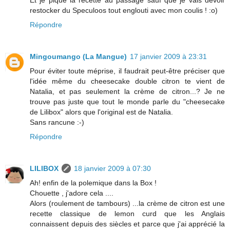
Et je pique la recette au passage sauf que je vais devoir
restocker du Speculoos tout englouti avec mon coulis ! :o)
Répondre
Mingoumango (La Mangue)
17 janvier 2009 à 23:31
Pour éviter toute méprise, il faudrait peut-être préciser que
l'idée même du cheesecake double citron te vient de
Natalia, et pas seulement la crème de citron...? Je ne
trouve pas juste que tout le monde parle du "cheesecake
de Lilibox" alors que l'original est de Natalia.
Sans rancune :-)
Répondre
LILIBOX
18 janvier 2009 à 07:30
Ah! enfin de la polemique dans la Box !
Chouette , j'adore cela ....
Alors (roulement de tambours) ...la crème de citron est une
recette classique de lemon curd que les Anglais
connaissent depuis des siècles et parce que j'ai apprécié la