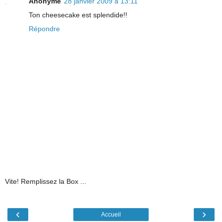
Anonyme
28 janvier 2009 à 13:11
Ton cheesecake est splendide!!
Répondre
Vite! Remplissez la Box ...
‹
›
Accueil