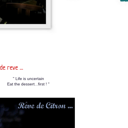
e reve ...
" Life is uncertain
Eat the dessert...first ! "