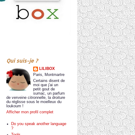
Qui suis-je ?
LILIBOX
Paris, Montmartre
Certains disent de
moi que j'ai un
petit gout de
sumac, un parfum
de verveine citronnelle, la droiture
du réglisse sous le moelleux du
loukoum !
Afficher mon profil complet
Do you speak another language
?
Tools