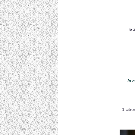
le 
la 
1 citro