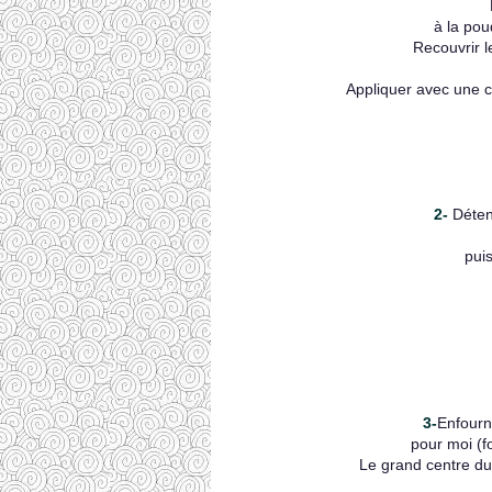
à la pou
Recouvrir l
Appliquer avec une cu
2-
Déten
puis
3-
Enfourn
pour moi (f
Le grand centre du 