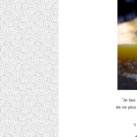
"Je fais
de ne plus
"
I
d