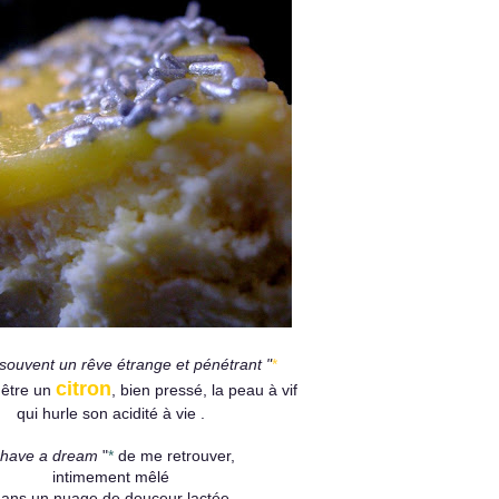
 souvent un rêve étrange et pénétrant "
*
citron
 être un
, bien pressé, la peau à vif
qui hurle son acidité à vie .
 have a dream
"
*
de me retrouver,
intimement mêlé
ans un nuage de douceur lactée