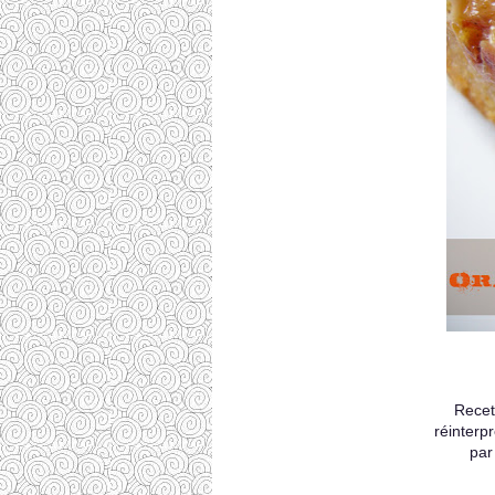
Recet
réinterp
par