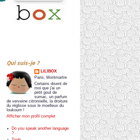
Qui suis-je ?
LILIBOX
Paris, Montmartre
Certains disent de
moi que j'ai un
petit gout de
sumac, un parfum
de verveine citronnelle, la droiture
du réglisse sous le moelleux du
loukoum !
Afficher mon profil complet
Do you speak another language
?
Tools