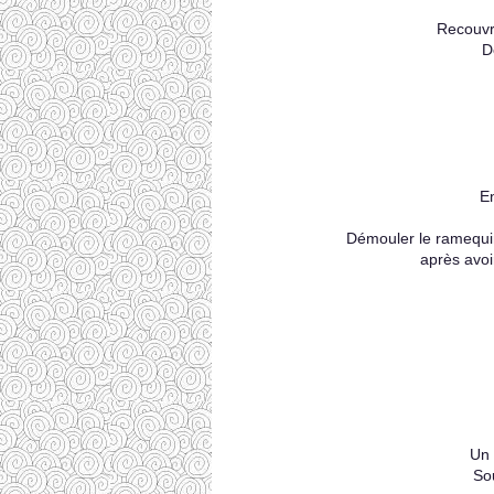
Recouvri
D
E
Démouler le ramequin 
après avoi
Un 
So