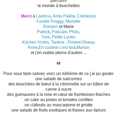
parcourir
le monde à fourchettes
Merci
à
Laeticia
,
Anita Pakita
,
Clemence
Foodie Froggy
,
Murielle
Doriann
et Marie
Patrick
,
Pascale
,
Philo
,
Yum
,
Petite Loutre
Kitchen Victim
,
Tantine
,
Piment Oiseau
Anne
,
En cuisine c'est tout
,
Marion
et j'en oublie pleins d'autres ...
et
Pour vous faire saliver, voici un millième de ce j'ai pu gouter
une salade de salicornes
des bouchées de bœuf à la citronnelle sur un bâton de
canne à sucre
des guimauves à la rose et cœur de framboises fraiches
un cake au pistou et tomates confites
un clafoutis au mascarpone et griotte
une salade de fruits exotiques et fraises aux épices