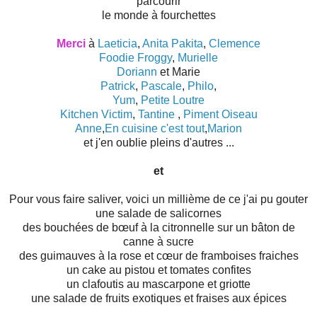
parcourir
le monde à fourchettes
Merci
à
Laeticia
,
Anita Pakita
,
Clemence
Foodie Froggy
,
Murielle
Doriann
et Marie
Patrick
,
Pascale
,
Philo
,
Yum
,
Petite Loutre
Kitchen Victim
,
Tantine
,
Piment Oiseau
Anne
,
En cuisine c'est tout
,
Marion
et j'en oublie pleins d'autres ...
et
Pour vous faire saliver, voici un millième de ce j'ai pu gouter
une salade de salicornes
des bouchées de bœuf à la citronnelle sur un bâton de
canne à sucre
des guimauves à la rose et cœur de framboises fraiches
un cake au pistou et tomates confites
un clafoutis au mascarpone et griotte
une salade de fruits exotiques et fraises aux épices