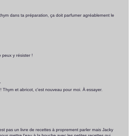
 thym dans ta préparation, ça doit parfumer agréablement le
e peux y résister !
…
ne! Thym et abricot, c'est nouveau pour moi. À essayer.
est pas un livre de recettes à proprement parler mais Jacky
ous mettre l'eau à la bouche avec les petites recettes qui