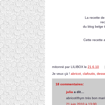
La recette de
rec
du blog belge t
Cette recette 
mitonné par
LILIBOX
le
21.6.10
Je veux çà !
abricot
,
clafoutis
,
desse
18 commentaires:
julia
a dit…
abricot/thym très bon mar
21 juin 2010 à 13:00