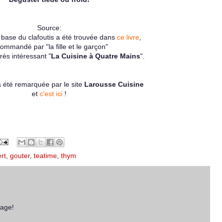
Source:
 base du clafoutis a été trouvée dans
ce livre
,
ommandé par "la fille et le garçon"
rès intéressant "
La Cuisine à Quatre Mains
".
a été remarquée par le site
Larousse Cuisine
et
c'est ici
!
rt
,
gouter
,
teatime
,
thym
iage!