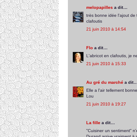
melopapilles
a dit…
très bonne idée l'ajout de
clafoutis
21 juin 2010 à 14:54
Flo
a dit…
L'abricot en clafoutis, je n
21 juin 2010 à 15:33
Au gré du marché
a dit
Elle a l'air tellement bon
Lou
21 juin 2010 à 19:27
La fille
a dit…
"Cuisiner un sentiment" n'
Durand arrive vraiment à n