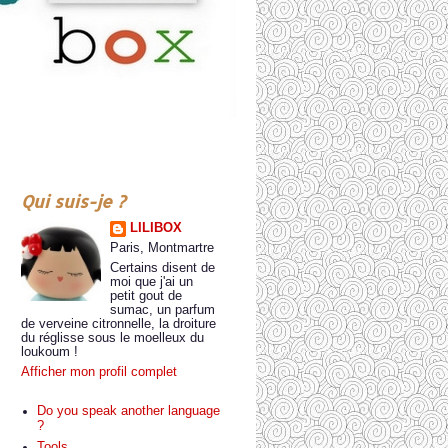
Qui suis-je ?
LILIBOX
Paris, Montmartre
Certains disent de
moi que j'ai un
petit gout de
sumac, un parfum
de verveine citronnelle, la droiture
du réglisse sous le moelleux du
loukoum !
Afficher mon profil complet
Do you speak another language
?
Tools