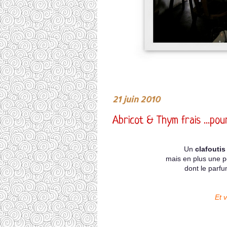
21 juin 2010
Abricot & Thym frais ...pou
Un
clafoutis
mais en plus une p
dont le parfum
Et v