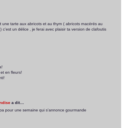
ait une tarte aux abricots et au thym ( abricots macérés au
 c'est un délice , je ferai avec plaisir ta version de clafoutis
a!
et en fleurs!
ti!
andise
a dit…
ympa pour une semaine qui s'annonce gourmande