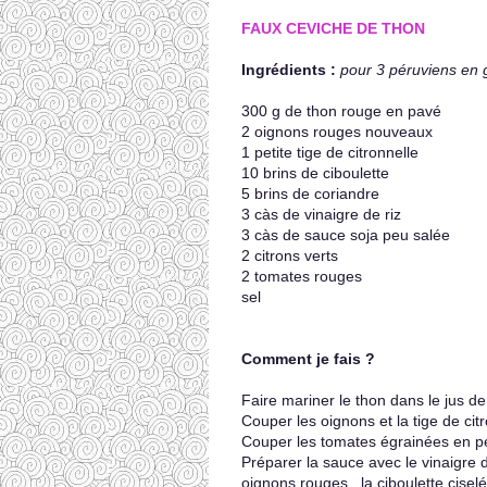
FAUX CEVICHE DE THON
Ingrédients :
pour 3 péruviens en 
300 g de thon rouge en pavé
2 oignons rouges nouveaux
1 petite tige de citronnelle
10 brins de ciboulette
5 brins de coriandre
3 càs de vinaigre de riz
3 càs de sauce soja peu salée
2 citrons verts
2 tomates rouges
sel
Comment je fais ?
Faire mariner le thon dans le jus de
Couper les oignons et la tige de citr
Couper les tomates égrainées en pet
Préparer la sauce avec le vinaigre de 
oignons rouges , la ciboulette cisel