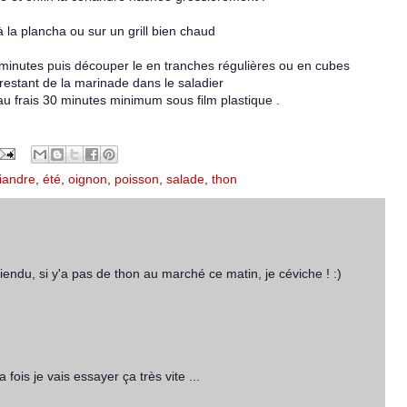
 à la plancha ou sur un grill bien chaud
 2 minutes puis découper le en tranches régulières ou en cubes
n restant de la marinade dans le saladier
u frais 30 minutes minimum sous film plastique .
iandre
,
été
,
oignon
,
poisson
,
salade
,
thon
iendu, si y'a pas de thon au marché ce matin, je céviche ! :)
 fois je vais essayer ça très vite ...