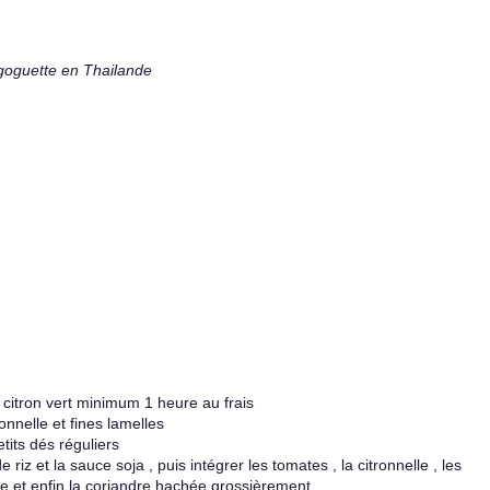
goguette en Thailande
 citron vert minimum 1 heure au frais
onnelle et fines lamelles
its dés réguliers
riz et la sauce soja , puis intégrer les tomates , la citronnelle , les
ée et enfin la coriandre hachée grossièrement .