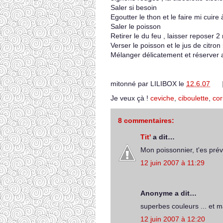
Saler si besoin
Egoutter le thon et le faire mi cuire
Saler le poisson
Retirer le du feu , laisser reposer
Verser le poisson et le jus de citro
Mélanger délicatement et réserver a
mitonné par
LILIBOX
le
12.6.07
Je veux çà !
ceviche
,
ciboulette
,
cor
8 commentaires:
Tit'
a dit…
Mon poissonnier, t'es prév
12 juin 2007 à 11:29
Anonyme a dit…
superbes couleurs ... et ma
12 juin 2007 à 12:20