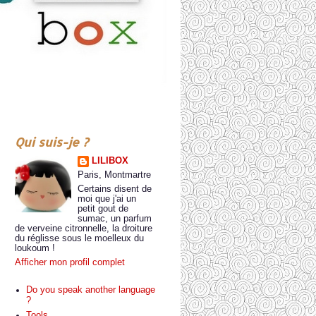
Qui suis-je ?
LILIBOX
Paris, Montmartre
Certains disent de
moi que j'ai un
petit gout de
sumac, un parfum
de verveine citronnelle, la droiture
du réglisse sous le moelleux du
loukoum !
Afficher mon profil complet
Do you speak another language
?
Tools