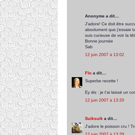
Anonyme a dit…
J'adore! Ce doit être succu
absolument que j'essaie t
suis curieuse de voir la tête
Bonne journée
Sab
12 juin 2007 à 13:02
Flo
a dit…
Superbe recette !
Ey dis : je t'ai laissé un c
12 juin 2007 à 13:20
Suiksuik
a dit…
J'adore le poisson cru ! T
12 juin 2007 à 13:39