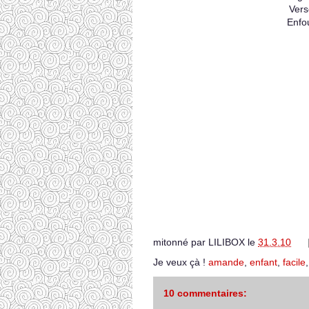
Vers
Enfo
mitonné par
LILIBOX
le
31.3.10
Je veux çà !
amande
,
enfant
,
facile
10 commentaires: