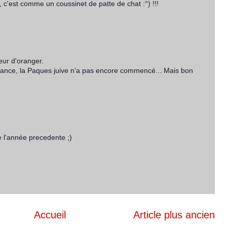
, c'est comme un coussinet de patte de chat :°) !!!
leur d'oranger.
sance, la Paques juive n'a pas encore commencé... Mais bon
de l'année precedente ;)
Accueil
Article plus ancien