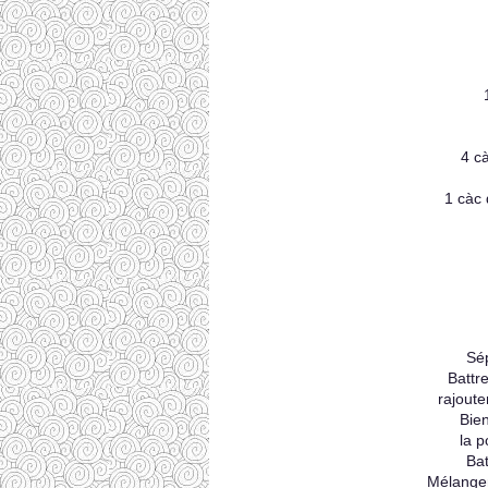
4 cà
1 càc
Sép
Battr
rajoute
Bie
la p
Bat
Mélanger