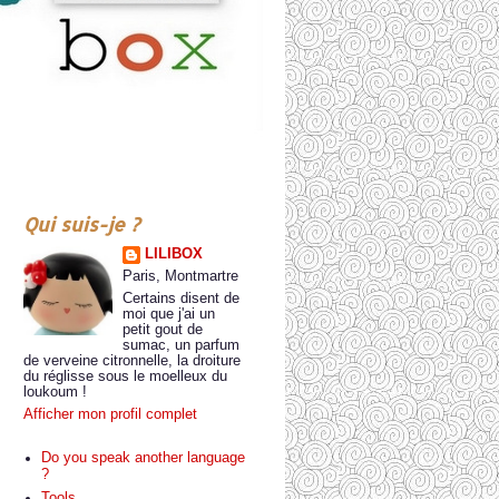
Qui suis-je ?
LILIBOX
Paris, Montmartre
Certains disent de
moi que j'ai un
petit gout de
sumac, un parfum
de verveine citronnelle, la droiture
du réglisse sous le moelleux du
loukoum !
Afficher mon profil complet
Do you speak another language
?
Tools