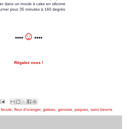
er dans un moule à cake en silicone
urner pour 35 minutes à 160 degrés.
☺
••••
••••
Régalez vous !
,
fecule
,
fleur d'oranger
,
gateau
,
genoise
,
paques
,
sans beurre