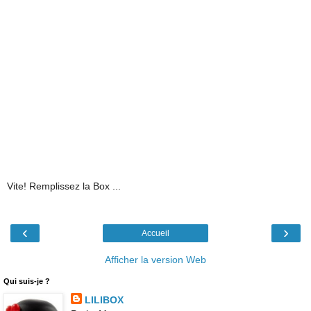
Vite! Remplissez la Box ...
‹
›
Accueil
Afficher la version Web
Qui suis-je ?
LILIBOX